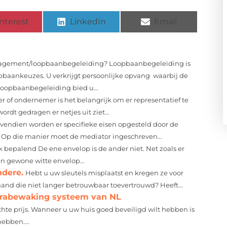
nterest
LinkedIn
Email
agement/loopbaanbegeleiding? Loopbaanbegeleiding is
pbaankeuzes. U verkrijgt persoonlijke opvang waarbij de
Loopbaanbegeleiding bied u...
r of ondernemer is het belangrijk om er representatief te
rdt gedragen er netjes uit ziet...
vendien worden er specifieke eisen opgesteld door de
 Op die manier moet de mediator ingeschreven...
k bepalend De ene envelop is de ander niet. Net zoals er
en gewone witte envelop...
ndere.
Hebt u uw sleutels misplaatst en kregen ze voor
emand die niet langer betrouwbaar toevertrouwd? Heeft...
erabewaking systeem van NL
hte prijs. Wanneer u uw huis goed beveiligd wilt hebben is
ebben....