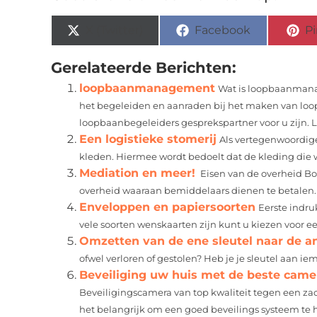
X (Twitter)
Facebook
Pi
Gerelateerde Berichten:
loopbaanmanagement
Wat is loopbaanman
het begeleiden en aanraden bij het maken van loo
loopbaanbegeleiders gesprekspartner voor u zijn. 
Een logistieke stomerij
Als vertegenwoordige
kleden. Hiermee wordt bedoelt dat de kleding die wo
Mediation en meer!
Eisen van de overheid Bo
overheid waaraan bemiddelaars dienen te betalen.
Enveloppen en papiersoorten
Eerste indru
vele soorten wenskaarten zijn kunt u kiezen voor e
Omzetten van de ene sleutel naar de a
ofwel verloren of gestolen? Heb je je sleutel aan i
Beveiliging uw huis met de beste cam
Beveiligingscamera van top kwaliteit tegen een zac
het belangrijk om een goed beveilings systeem te h