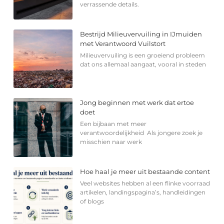
verrassende details.
Bestrijd Milieuvervuiling in IJmuiden
met Verantwoord Vuilstort
Milieuvervuiling is een groeiend probleem
dat ons allemaal aangaat, vooral in steden
Jong beginnen met werk dat ertoe
doet
Een bijbaan met meer
verantwoordelijkheid Als jongere zoek je
misschien naar werk
Hoe haal je meer uit bestaande content
Veel websites hebben al een flinke voorraad
artikelen, landingspagina’s, handleidingen
of blogs