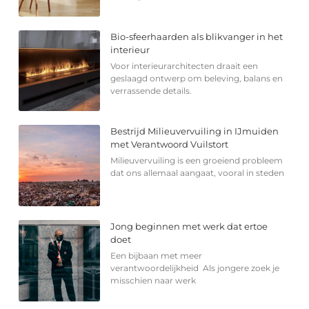
Bio-sfeerhaarden als blikvanger in het
interieur
Voor interieurarchitecten draait een
geslaagd ontwerp om beleving, balans en
verrassende details.
Bestrijd Milieuvervuiling in IJmuiden
met Verantwoord Vuilstort
Milieuvervuiling is een groeiend probleem
dat ons allemaal aangaat, vooral in steden
Jong beginnen met werk dat ertoe
doet
Een bijbaan met meer
verantwoordelijkheid Als jongere zoek je
misschien naar werk