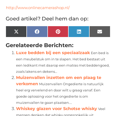
http://www.onlinecamerashop.nl/
Goed artikel? Deel hem dan op:
X
Facebook
Pinterest
LinkedIn
Email
(Twitter)
Gerelateerde Berichten:
Luxe bedden bij een speciaalzaak
Een bed is
een meubelstuk om in te slapen. Het bed bestaat uit
een ledikant met daarop een matras met beddengoed,
zoals lakens en dekens...
Muizenvallen inzetten om een plaag te
verkomen
Muizenvallen Ongedierte is natuurlijk
heel erg vervelend en daar wilt u graag vanaf. Een
goede oplossing voor het ongedierte is om
muizenvallen te gaan plaatsen....
Whiskey glazen voor Schotse whisky
Veel
mensen denken dat whisky oorspronkelijk uit