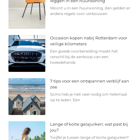
leggen in een huurwoning
Woont u in een huurwoning, dan gelden er
andere regels voor verbouwen
Occasion kopen nabij Rotterdam voor
veilige kilometers
Een goede voorbereiding maakt het
verschil bij de aankoop van een
tweedehands
7 tips voor een ontspannen verblijf aan
zee
Soms heb je niet veel nodig om helemaal
op te laden. Een
Lange of korte galajurken: wat past bij
jou?
Twijfel je tussen lange of korte galajurken?