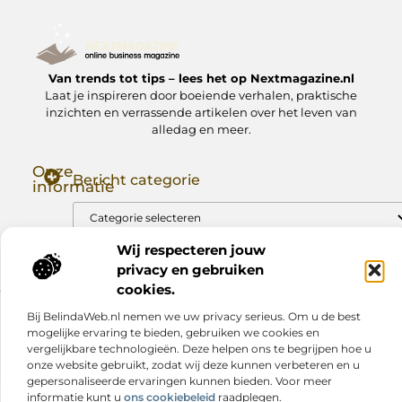
Van trends tot tips – lees het op Nextmagazine.nl
Laat je inspireren door boeiende verhalen, praktische
inzichten en verrassende artikelen over het leven van
alledag en meer.
Onze
Bericht categorie
informatie
Goede Backlinks: Jouw Sleutel tot Hogere Google Rankings
Manieren om Geld te Verdienen met Mijn Website: Zo Zet Jij Je Website om in een Inkomstenbron
Wij respecteren jouw
privacy en gebruiken
cookies.
Bij BelindaWeb.nl nemen we uw privacy serieus. Om u de best
Website index
Cookiebeleid (EU)
mogelijke ervaring te bieden, gebruiken we cookies en
@2025 www.nextmagazine.nl. All Right Reserved.
vergelijkbare technologieën. Deze helpen ons te begrijpen hoe u
onze website gebruikt, zodat wij deze kunnen verbeteren en u
gepersonaliseerde ervaringen kunnen bieden. Voor meer
informatie kunt u
ons cookiebeleid
raadplegen.