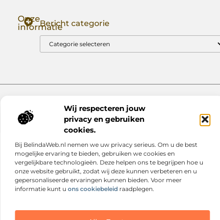
Onze
Bericht categorie
informatie
Goede Backlinks: Jouw Sleutel tot Hogere Google Rankings
Manieren om Geld te Verdienen met Mijn Website: Zo Zet Jij Je Website om in een Inkomstenbron
Website index
Cookiebeleid (EU)
Wij respecteren jouw
@2025 www.nextmagazine.nl. All Right Reserved.
privacy en gebruiken
cookies.
Bij BelindaWeb.nl nemen we uw privacy serieus. Om u de best
mogelijke ervaring te bieden, gebruiken we cookies en
vergelijkbare technologieën. Deze helpen ons te begrijpen hoe u
onze website gebruikt, zodat wij deze kunnen verbeteren en u
gepersonaliseerde ervaringen kunnen bieden. Voor meer
informatie kunt u
ons cookiebeleid
raadplegen.