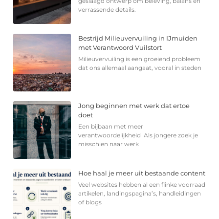
geslaagd ontwerp om beleving, balans en
verrassende details.
Bestrijd Milieuvervuiling in IJmuiden
met Verantwoord Vuilstort
Milieuvervuiling is een groeiend probleem
dat ons allemaal aangaat, vooral in steden
Jong beginnen met werk dat ertoe
doet
Een bijbaan met meer
verantwoordelijkheid Als jongere zoek je
misschien naar werk
Hoe haal je meer uit bestaande content
Veel websites hebben al een flinke voorraad
artikelen, landingspagina’s, handleidingen
of blogs