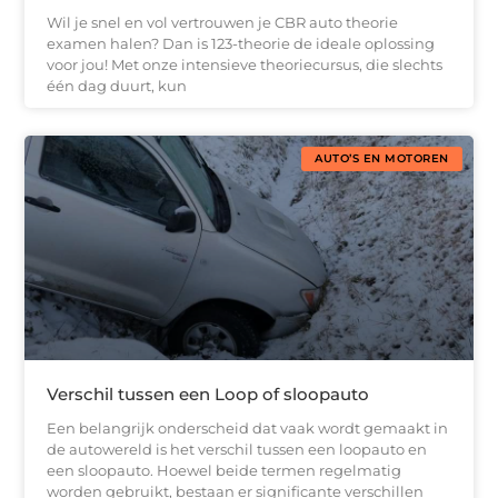
Wil je snel en vol vertrouwen je CBR auto theorie
examen halen? Dan is 123-theorie de ideale oplossing
voor jou! Met onze intensieve theoriecursus, die slechts
één dag duurt, kun
AUTO’S EN MOTOREN
Verschil tussen een Loop of sloopauto
Een belangrijk onderscheid dat vaak wordt gemaakt in
de autowereld is het verschil tussen een loopauto en
een sloopauto. Hoewel beide termen regelmatig
worden gebruikt, bestaan er significante verschillen