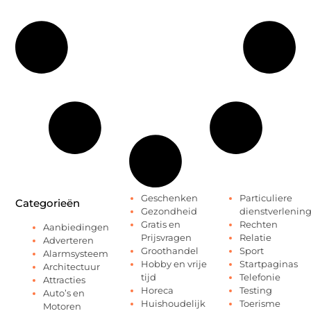
Geschenken
Particuliere
Categorieën
Gezondheid
dienstverlenin
Gratis en
Rechten
Aanbiedingen
Prijsvragen
Relatie
Adverteren
Groothandel
Sport
Alarmsysteem
Hobby en vrije
Startpaginas
Architectuur
tijd
Telefonie
Attracties
Horeca
Testing
Auto’s en
Huishoudelijk
Toerisme
Motoren