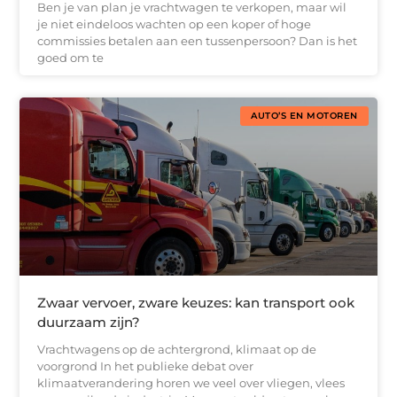
Ben je van plan je vrachtwagen te verkopen, maar wil
je niet eindeloos wachten op een koper of hoge
commissies betalen aan een tussenpersoon? Dan is het
goed om te
AUTO’S EN MOTOREN
Zwaar vervoer, zware keuzes: kan transport ook
duurzaam zijn?
Vrachtwagens op de achtergrond, klimaat op de
voorgrond In het publieke debat over
klimaatverandering horen we veel over vliegen, vlees