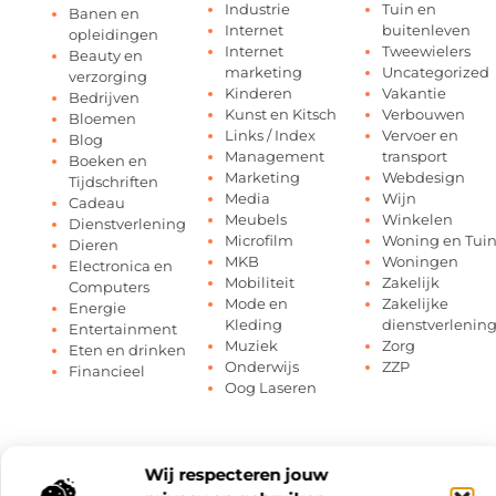
Industrie
Tuin en
Banen en
Internet
buitenleven
opleidingen
Internet
Tweewielers
Beauty en
marketing
Uncategorized
verzorging
Kinderen
Vakantie
Bedrijven
Kunst en Kitsch
Verbouwen
Bloemen
Links / Index
Vervoer en
Blog
Management
transport
Boeken en
Marketing
Webdesign
Tijdschriften
Media
Wijn
Cadeau
Meubels
Winkelen
Dienstverlening
Microfilm
Woning en Tui
Dieren
MKB
Woningen
Electronica en
Mobiliteit
Zakelijk
Computers
Mode en
Zakelijke
Energie
Kleding
dienstverlenin
Entertainment
Muziek
Zorg
Eten en drinken
Onderwijs
ZZP
Financieel
Oog Laseren
Wij respecteren jouw