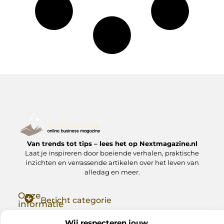
Van trends tot tips – lees het op Nextmagazine.nl
Laat je inspireren door boeiende verhalen, praktische
inzichten en verrassende artikelen over het leven van
alledag en meer.
Onze
Bericht categorie
informatie
Goede Backlinks: Jouw Sleutel tot Hogere Google Rankings
Manieren om Geld te Verdienen met Mijn Website: Zo Zet Jij Je Website om in een Inkomstenbron
Wij respecteren jouw