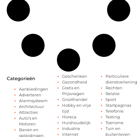
Geschenken
Particuliere
Categorieën
Gezondheid
dienstverlenin
Gratis en
Rechten
Aanbiedingen
Prijsvragen
Relatie
Adverteren
Groothandel
Sport
Alarmsysteem
Hobby en vrije
Startpaginas
Architectuur
tijd
Telefonie
Attracties
Horeca
Testing
Auto’s en
Huishoudelijk
Toerisme
Motoren
Industrie
Tuin en
Banen en
Internet
buitenleven
opleidingen