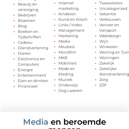
Internet
Tweewielers
Beauty en
marketing
Uncategorized
verzorging
Kinderen
Vakantie
Bedrijven
Kunst en Kitsch
Verbouwen
Bloemen
Links / Index
Vervoer en
Blog
Management
transport
Boeken en
Marketing
Webdesign
Tijdschriften
Media
Wijn
Cadeau
Meubels
Winkelen
Dienstverlening
Microfilm
Woning en Tui
Dieren
MKB
Woningen
Electronica en
Mobiliteit
Zakelijk
Computers
Mode en
Zakelijke
Energie
Kleding
dienstverlenin
Entertainment
Muziek
Zorg
Eten en drinken
Onderwijs
ZZP
Financieel
Oog Laseren
Media
en beroemde