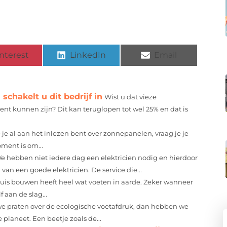
nterest
LinkedIn
Email
chakelt u dit bedrijf in
Wist u dat vieze
t kunnen zijn? Dit kan teruglopen tot wel 25% en dat is
je al aan het inlezen bent over zonnepanelen, vraag je je
ment is om...
e hebben niet iedere dag een elektricien nodig en hierdoor
n een goede elektricien. De service die...
uis bouwen heeft heel wat voeten in aarde. Zeker wanneer
 aan de slag...
we praten over de ecologische voetafdruk, dan hebben we
planeet. Een beetje zoals de...