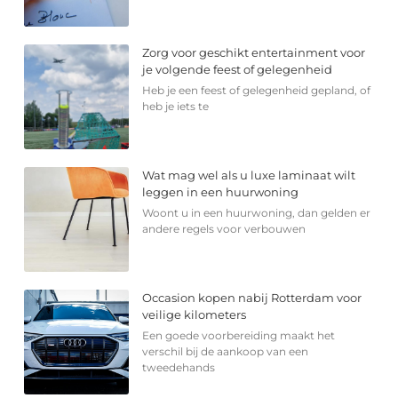
Zorg voor geschikt entertainment voor
je volgende feest of gelegenheid
Heb je een feest of gelegenheid gepland, of
heb je iets te
Wat mag wel als u luxe laminaat wilt
leggen in een huurwoning
Woont u in een huurwoning, dan gelden er
andere regels voor verbouwen
Occasion kopen nabij Rotterdam voor
veilige kilometers
Een goede voorbereiding maakt het
verschil bij de aankoop van een
tweedehands