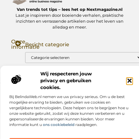
Van trends tot tips – lees het op Nextmagazine.nl
Laat je inspireren door boeiende verhalen, praktische
inzichten en verrassende artikelen over het leven van
alledag en meer.
Onze
Bericht categorie
informatie
Goede Backlinks: Jouw Sleutel tot Hogere Google Rankings
Manieren om Geld te Verdienen met Mijn Website: Zo Zet Jij Je Website om in een Inkomstenbron
Wij respecteren jouw
privacy en gebruiken
cookies.
Website index
Cookiebeleid (EU)
Bij BelindaWeb.nl nemen we uw privacy serieus. Om u de best
@2025 www.nextmagazine.nl. All Right Reserved.
mogelijke ervaring te bieden, gebruiken we cookies en
vergelijkbare technologieën. Deze helpen ons te begrijpen hoe u
onze website gebruikt, zodat wij deze kunnen verbeteren en u
gepersonaliseerde ervaringen kunnen bieden. Voor meer
informatie kunt u
ons cookiebeleid
raadplegen.