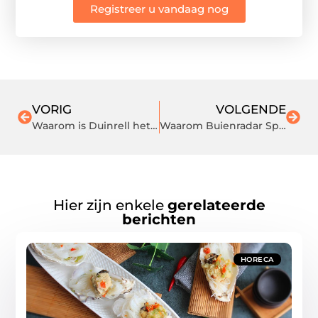
Registreer u vandaag nog
VORIG
VOLGENDE
Waarom is Duinrell het leukste schoolreisje in de randstad?
Waarom Buienradar Spijkenisse Je Nieuwe Beste Vriend Moet Worden
Hier zijn enkele
gerelateerde
berichten
HORECA