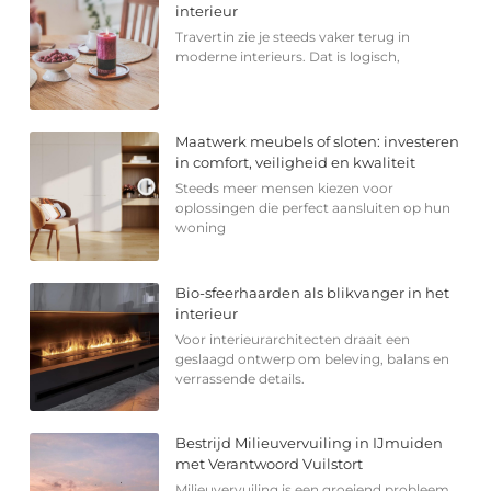
interieur
Travertin zie je steeds vaker terug in
moderne interieurs. Dat is logisch,
Maatwerk meubels of sloten: investeren
in comfort, veiligheid en kwaliteit
Steeds meer mensen kiezen voor
oplossingen die perfect aansluiten op hun
woning
Bio-sfeerhaarden als blikvanger in het
interieur
Voor interieurarchitecten draait een
geslaagd ontwerp om beleving, balans en
verrassende details.
Bestrijd Milieuvervuiling in IJmuiden
met Verantwoord Vuilstort
Milieuvervuiling is een groeiend probleem