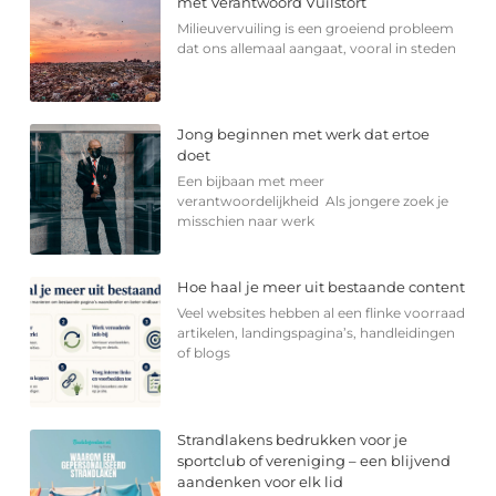
met Verantwoord Vuilstort
Milieuvervuiling is een groeiend probleem
dat ons allemaal aangaat, vooral in steden
Jong beginnen met werk dat ertoe
doet
Een bijbaan met meer
verantwoordelijkheid Als jongere zoek je
misschien naar werk
Hoe haal je meer uit bestaande content
Veel websites hebben al een flinke voorraad
artikelen, landingspagina’s, handleidingen
of blogs
Strandlakens bedrukken voor je
sportclub of vereniging – een blijvend
aandenken voor elk lid