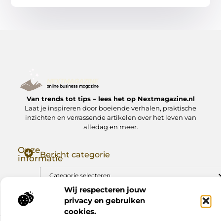
Van trends tot tips – lees het op Nextmagazine.nl
Laat je inspireren door boeiende verhalen, praktische
inzichten en verrassende artikelen over het leven van
alledag en meer.
Onze
Bericht categorie
informatie
Goede Backlinks: Jouw Sleutel tot Hogere Google Rankings
Manieren om Geld te Verdienen met Mijn Website: Zo Zet Jij Je Website om in een Inkomstenbron
Wij respecteren jouw
privacy en gebruiken
cookies.