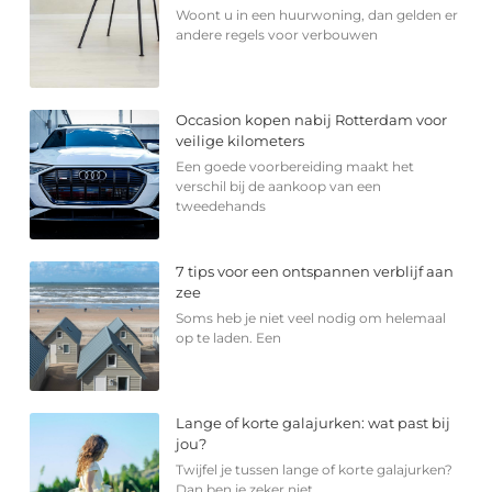
Woont u in een huurwoning, dan gelden er
andere regels voor verbouwen
Occasion kopen nabij Rotterdam voor
veilige kilometers
Een goede voorbereiding maakt het
verschil bij de aankoop van een
tweedehands
7 tips voor een ontspannen verblijf aan
zee
Soms heb je niet veel nodig om helemaal
op te laden. Een
Lange of korte galajurken: wat past bij
jou?
Twijfel je tussen lange of korte galajurken?
Dan ben je zeker niet