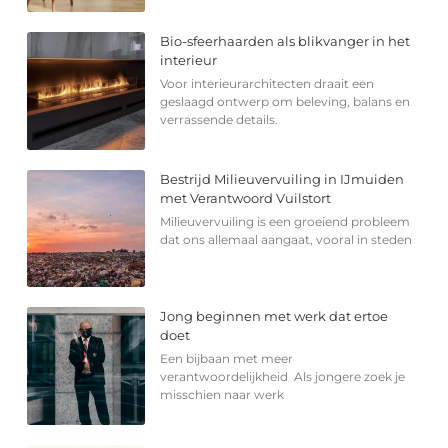
Bio-sfeerhaarden als blikvanger in het
interieur
Voor interieurarchitecten draait een
geslaagd ontwerp om beleving, balans en
verrassende details.
Bestrijd Milieuvervuiling in IJmuiden
met Verantwoord Vuilstort
Milieuvervuiling is een groeiend probleem
dat ons allemaal aangaat, vooral in steden
Jong beginnen met werk dat ertoe
doet
Een bijbaan met meer
verantwoordelijkheid Als jongere zoek je
misschien naar werk