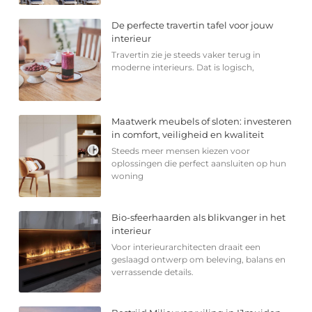
De perfecte travertin tafel voor jouw
interieur
Travertin zie je steeds vaker terug in
moderne interieurs. Dat is logisch,
Maatwerk meubels of sloten: investeren
in comfort, veiligheid en kwaliteit
Steeds meer mensen kiezen voor
oplossingen die perfect aansluiten op hun
woning
Bio-sfeerhaarden als blikvanger in het
interieur
Voor interieurarchitecten draait een
geslaagd ontwerp om beleving, balans en
verrassende details.