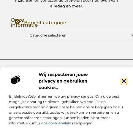
inzichten en verrassende artikelen over het leven van
alledag en meer.
Onze
Bericht categorie
informatie
Goede Backlinks: Jouw Sleutel tot Hogere Google Rankings
Manieren om Geld te Verdienen met Mijn Website: Zo Zet Jij Je Website om in een Inkomstenbron
Website index
Cookiebeleid (EU)
Wij respecteren jouw
@2025 www.nextmagazine.nl. All Right Reserved.
privacy en gebruiken
cookies.
Bij BelindaWeb.nl nemen we uw privacy serieus. Om u de best
mogelijke ervaring te bieden, gebruiken we cookies en
vergelijkbare technologieën. Deze helpen ons te begrijpen hoe u
onze website gebruikt, zodat wij deze kunnen verbeteren en u
gepersonaliseerde ervaringen kunnen bieden. Voor meer
informatie kunt u
ons cookiebeleid
raadplegen.