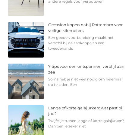
andere regels voor verbouwen
Occasion kopen nabij Rotterdam voor
veilige kilometers
Een goede voorbereiding maakt het
verschil bij de aankoop van een
tweedehands
7 tips voor een ontspannen verblijf aan
zee
Soms heb je niet veel nodig om helemaal
op te laden. Een
Lange of korte galajurken: wat past bij
jou?
Twijfel je tussen lange of korte galajurken?
Dan ben je zeker niet