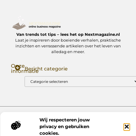
Van trends tot tips – lees het op Nextmagazine.nl
Laat je inspireren door boeiende verhalen, praktische
inzichten en verrassende artikelen over het leven van
alledag en meer.
Onze
Bericht categorie
informatie
Goede Backlinks: Jouw Sleutel tot Hogere Google Rankings
Manieren om Geld te Verdienen met Mijn Website: Zo Zet Jij Je Website om in een Inkomstenbron
Website index
Cookiebeleid (EU)
Wij respecteren jouw
@2025 www.nextmagazine.nl. All Right Reserved.
privacy en gebruiken
cookies.