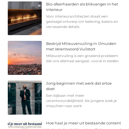
Bio-sfeerhaarden als blikvanger in het
interieur
Voor interieurarchitecten draait een
geslaagd ontwerp om beleving, balans en
verrassende details.
Bestrijd Milieuvervuiling in IJmuiden
met Verantwoord Vuilstort
Milieuvervuiling is een groeiend probleem
dat ons allemaal aangaat, vooral in steden
Jong beginnen met werk dat ertoe
doet
Een bijbaan met meer
verantwoordelijkheid Als jongere zoek je
misschien naar werk
Hoe haal je meer uit bestaande content