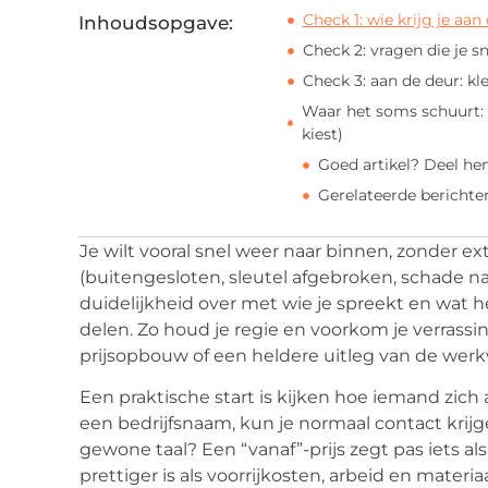
Check 1: wie krijg je aan
Inhoudsopgave:
Check 2: vragen die je s
Check 3: aan de deur: kl
Waar het soms schuurt: 
kiest)
Goed artikel? Deel he
Gerelateerde berichte
Je wilt vooral snel weer naar binnen, zonder ext
(buitengesloten, sleutel afgebroken, schade na
duidelijkheid over met wie je spreekt en wat h
delen. Zo houd je regie en voorkom je verrass
prijsopbouw of een heldere uitleg van de werk
Een praktische start is kijken hoe iemand zich 
een bedrijfsnaam, kun je normaal contact krij
gewone taal? Een “vanaf”-prijs zegt pas iets als
prettiger is als voorrijkosten, arbeid en mater