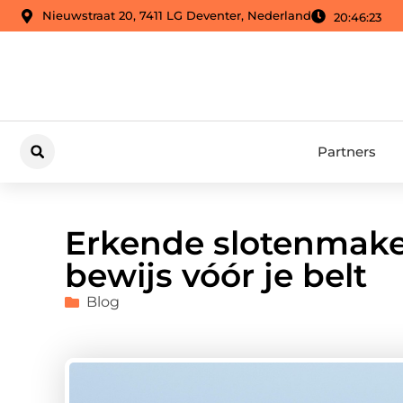
Nieuwstraat 20, 7411 LG Deventer, Nederland
20:46:24
Partners
Erkende slotenmaker
bewijs vóór je belt
Blog