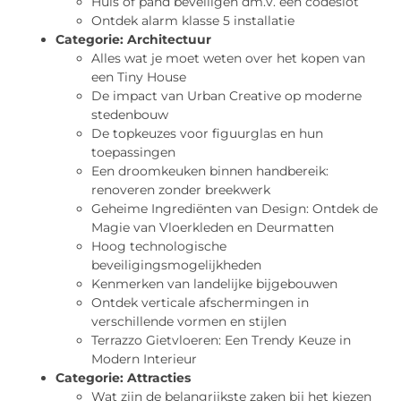
Huis of pand beveiligen dm.v. een codeslot
Ontdek alarm klasse 5 installatie
Categorie:
Architectuur
Alles wat je moet weten over het kopen van
een Tiny House
De impact van Urban Creative op moderne
stedenbouw
De topkeuzes voor figuurglas en hun
toepassingen
Een droomkeuken binnen handbereik:
renoveren zonder breekwerk
Geheime Ingrediënten van Design: Ontdek de
Magie van Vloerkleden en Deurmatten
Hoog technologische
beveiligingsmogelijkheden
Kenmerken van landelijke bijgebouwen
Ontdek verticale afschermingen in
verschillende vormen en stijlen
Terrazzo Gietvloeren: Een Trendy Keuze in
Modern Interieur
Categorie:
Attracties
Wat zijn de belangrijkste zaken bij het kiezen