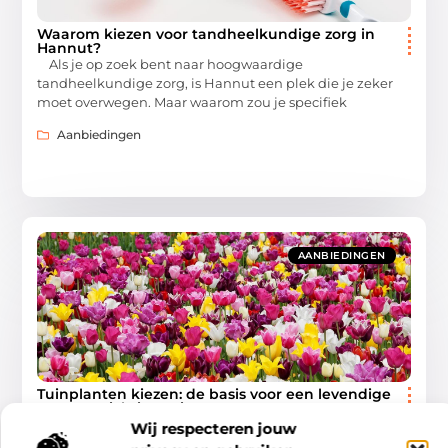
Waarom kiezen voor tandheelkundige zorg in
Hannut?
Als je op zoek bent naar hoogwaardige
tandheelkundige zorg, is Hannut een plek die je zeker
moet overwegen. Maar waarom zou je specifiek
Aanbiedingen
AANBIEDINGEN
Tuinplanten kiezen: de basis voor een levendige
en evenwichtige tuin
De kracht van een doordachte beplanting Een tuin komt
Wij respecteren jouw
pas echt tot leven met de juiste combinatie van planten.