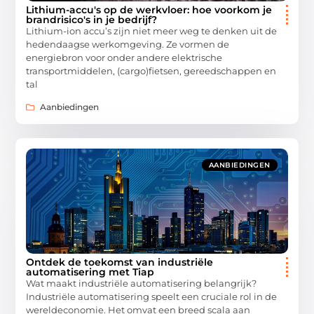
Lithium-accu's op de werkvloer: hoe voorkom je
brandrisico's in je bedrijf?
Lithium-ion accu’s zijn niet meer weg te denken uit de
hedendaagse werkomgeving. Ze vormen de
energiebron voor onder andere elektrische
transportmiddelen, (cargo)fietsen, gereedschappen en
tal
Aanbiedingen
AANBIEDINGEN
Ontdek de toekomst van industriële
automatisering met Tiap
Wat maakt industriële automatisering belangrijk?
Industriële automatisering speelt een cruciale rol in de
wereldeconomie. Het omvat een breed scala aan