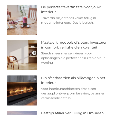
De perfecte travertin tafel voor jouw
interieur
Travertin zie je steeds vaker terug in
moderne interieurs. Dat is logisch,
Maatwerk meubels of sloten: investeren
in comfort, veiligheid en kwaliteit
Steeds meer mensen kiezen voor
oplossingen die perfect aansluiten op hun
woning
Bio-sfeerhaarden als blikvanger in het
interieur
Voor interieurarchitecten draait een
geslaagd ontwerp om beleving, balans en
verrassende details.
Bestrijd Milieuvervuiling in IJmuiden