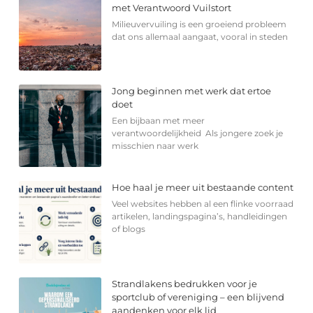
met Verantwoord Vuilstort
Milieuvervuiling is een groeiend probleem
dat ons allemaal aangaat, vooral in steden
Jong beginnen met werk dat ertoe
doet
Een bijbaan met meer
verantwoordelijkheid Als jongere zoek je
misschien naar werk
Hoe haal je meer uit bestaande content
Veel websites hebben al een flinke voorraad
artikelen, landingspagina’s, handleidingen
of blogs
Strandlakens bedrukken voor je
sportclub of vereniging – een blijvend
aandenken voor elk lid