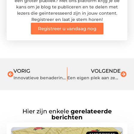
een groter publiek? Met ons platform krijg je de
kans om je blog te publiceren en te delen met
lezers die geïnteresseerd zijn in jouw content.
Registreer en laat je stem horen!
Registreer u vandaag nog
VORIG
VOLGENDE
Innovatieve benadering van complexe sloopprojecten
Een eigen plek aan zee: zo voelt noord-holland pas echt als vakantie
Hier zijn enkele
gerelateerde
berichten