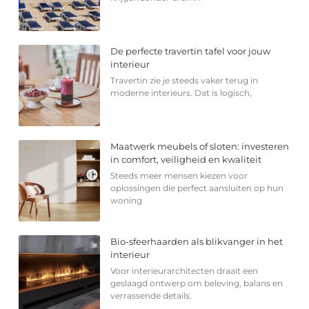
De perfecte travertin tafel voor jouw
interieur
Travertin zie je steeds vaker terug in
moderne interieurs. Dat is logisch,
Maatwerk meubels of sloten: investeren
in comfort, veiligheid en kwaliteit
Steeds meer mensen kiezen voor
oplossingen die perfect aansluiten op hun
woning
Bio-sfeerhaarden als blikvanger in het
interieur
Voor interieurarchitecten draait een
geslaagd ontwerp om beleving, balans en
verrassende details.