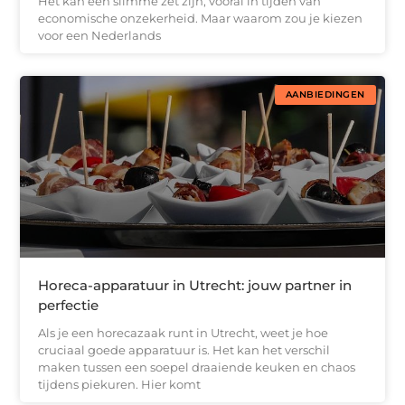
Het kan een slimme zet zijn, vooral in tijden van
economische onzekerheid. Maar waarom zou je kiezen
voor een Nederlands
AANBIEDINGEN
Horeca-apparatuur in Utrecht: jouw partner in
perfectie
Als je een horecazaak runt in Utrecht, weet je hoe
cruciaal goede apparatuur is. Het kan het verschil
maken tussen een soepel draaiende keuken en chaos
tijdens piekuren. Hier komt