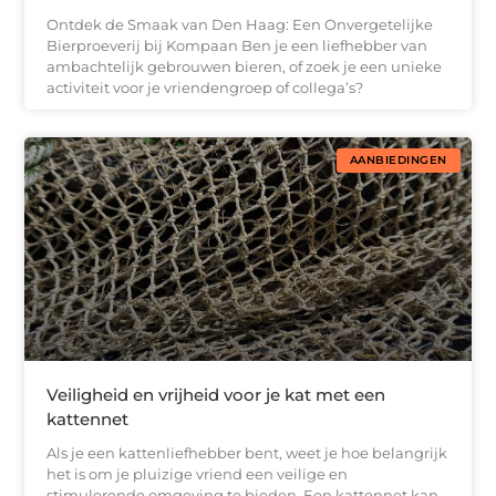
Ontdek de Smaak van Den Haag: Een Onvergetelijke
Bierproeverij bij Kompaan Ben je een liefhebber van
ambachtelijk gebrouwen bieren, of zoek je een unieke
activiteit voor je vriendengroep of collega’s?
AANBIEDINGEN
Veiligheid en vrijheid voor je kat met een
kattennet
Als je een kattenliefhebber bent, weet je hoe belangrijk
het is om je pluizige vriend een veilige en
stimulerende omgeving te bieden. Een kattennet kan