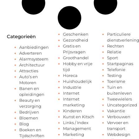
Geschenken
Particuliere
Categorieën
Gezondheid
dienstverlenin
Gratis en
Rechten
Aanbiedingen
Prijsvragen
Relatie
Adverteren
Groothandel
Sport
Alarmsysteem
Hobby en vrije
Startpaginas
Architectuur
tijd
Telefonie
Attracties
Horeca
Testing
Auto’s en
Huishoudelijk
Toerisme
Motoren
Industrie
Tuin en
Banen en
Internet
buitenleven
opleidingen
Internet
Tweewielers
Beauty en
marketing
Uncategorized
verzorging
Kinderen
Vakantie
Bedrijven
Kunst en Kitsch
Verbouwen
Bloemen
Links / Index
Vervoer en
Blog
Management
transport
Boeken en
Marketing
Webdesign
Tijdschriften