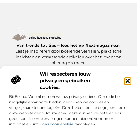
Van trends tot tips – lees het op Nextmagazine.nl
Laat je inspireren door boeiende verhalen, praktische
inzichten en verrassende artikelen over het leven van
alledag en meer.
Wij respecteren jouw
Onze
Bericht categorie
privacy en gebruiken
informatie
cookies.
Goede Backlinks: Jouw Sleutel tot Hogere Google Rankings
Manieren om Geld te Verdienen met Mijn Website: Zo Zet Jij Je Website om in een Inkomstenbron
Bij BelindaWeb.nl nemen we uw privacy serieus. Om u de best
mogelijke ervaring te bieden, gebruiken we cookies en
vergelijkbare technologieën. Deze helpen ons te begrijpen hoe u
onze website gebruikt, zodat wij deze kunnen verbeteren en u
gepersonaliseerde ervaringen kunnen bieden. Voor meer
informatie kunt u
ons cookiebeleid
raadplegen.
Website index
Cookiebeleid (EU)
@2025 www.nextmagazine.nl. All Right Reserved.