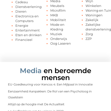
Media
Wijn
Cadeau
Meubels
Winkelen
Dienstverlening
Microfilm
Woning en Tui
Dieren
MKB
Woningen
Electronica en
Mobiliteit
Zakelijk
Computers
Mode en
Zakelijke
Energie
Kleding
dienstverlenin
Entertainment
Muziek
Zorg
Eten en drinken
Onderwijs
ZZP
Financieel
Oog Laseren
Media
en beroemde
mensen
EU-Goedkeuring voor Kencos 4: Een Mijlpaal in Innovatie
Eenzaamheid Aanpakken: De Rol van een Psycholoog in
IJsselstein
Altijd op de hoogte met De Actualiteit