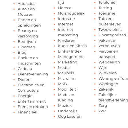
tijd
Telefonie
Attracties
Horeca
Testing
Auto’s en
Huishoudelijk
Toerisme
Motoren
Industrie
Tuin en
Banen en
Internet
buitenleven
opleidingen
Internet
Tweewielers
Beauty en
marketing
Uncategorized
verzorging
Kinderen
Vakantie
Bedrijven
Kunst en Kitsch
Verbouwen
Bloemen
Links / Index
Vervoer en
Blog
Management
transport
Boeken en
Marketing
Webdesign
Tijdschriften
Media
Wijn
Cadeau
Meubels
Winkelen
Dienstverlening
Microfilm
Woning en Tui
Dieren
MKB
Woningen
Electronica en
Mobiliteit
Zakelijk
Computers
Mode en
Zakelijke
Energie
Kleding
dienstverlenin
Entertainment
Muziek
Zorg
Eten en drinken
Onderwijs
ZZP
Financieel
Oog Laseren