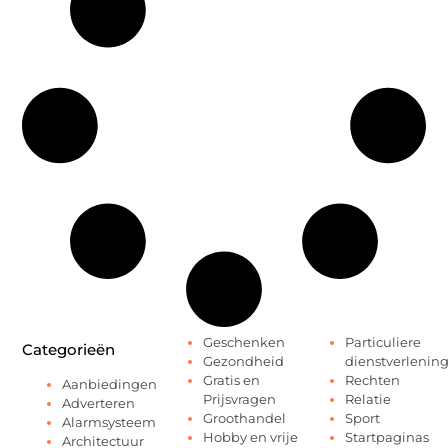
Geschenken
Particuliere
Categorieën
Gezondheid
dienstverlenin
Gratis en
Rechten
Aanbiedingen
Prijsvragen
Relatie
Adverteren
Groothandel
Sport
Alarmsysteem
Hobby en vrije
Startpaginas
Architectuur