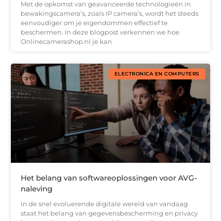
Met de opkomst van geavanceerde technologieën in
bewakingscamera’s, zoals IP camera’s, wordt het steeds
eenvoudiger om je eigendommen effectief te
beschermen. In deze blogpost verkennen we hoe
Onlinecamerashop.nl je kan
ELECTRONICA EN COMPUTERS
Het belang van softwareoplossingen voor AVG-
naleving
In de snel evoluerende digitale wereld van vandaag
staat het belang van gegevensbescherming en privacy