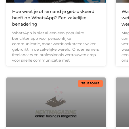
Hoe weet je of iemand je geblokkeerd
Wa
heeft op WhatsApp? Een zakelijke
wet
benadering
wer
WhatsApp is niet alleen een populaire
Mag
berichtenapp voor persoonlijke
cont
communicatie, maar wordt ook steeds vaker
wer
gebruikt in de zakelijke wereld. Ondernemers,
waa
freelancers en professionals vertrouwen erop
een
voor snelle communicatie met
ons
TELEFONIE