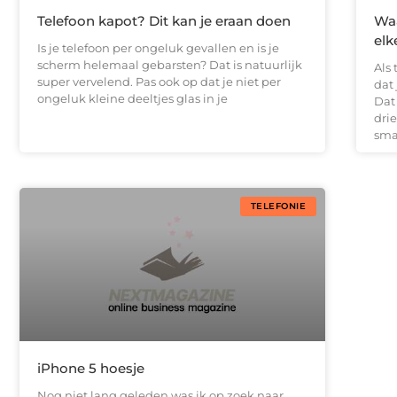
Telefoon kapot? Dit kan je eraan doen
Waa
elk
Is je telefoon per ongeluk gevallen en is je
scherm helemaal gebarsten? Dat is natuurlijk
Als 
super vervelend. Pas ook op dat je niet per
dat
ongeluk kleine deeltjes glas in je
Dat 
dri
sma
TELEFONIE
iPhone 5 hoesje
Nog niet lang geleden was ik op zoek naar