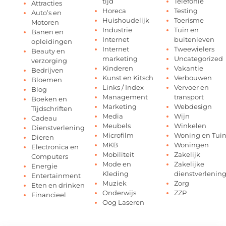
tijd
Telefonie
Attracties
Horeca
Testing
Auto’s en
Huishoudelijk
Toerisme
Motoren
Industrie
Tuin en
Banen en
Internet
buitenleven
opleidingen
Internet
Tweewielers
Beauty en
marketing
Uncategorized
verzorging
Kinderen
Vakantie
Bedrijven
Kunst en Kitsch
Verbouwen
Bloemen
Links / Index
Vervoer en
Blog
Management
transport
Boeken en
Marketing
Webdesign
Tijdschriften
Media
Wijn
Cadeau
Meubels
Winkelen
Dienstverlening
Microfilm
Woning en Tui
Dieren
MKB
Woningen
Electronica en
Mobiliteit
Zakelijk
Computers
Mode en
Zakelijke
Energie
Kleding
dienstverlenin
Entertainment
Muziek
Zorg
Eten en drinken
Onderwijs
ZZP
Financieel
Oog Laseren