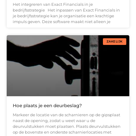
Het integreren van Exact Financials in je
bedrijfsstrategie Het inpassen van Exact Financials in
je bedrijfsstrategie kan je organisatie een krachtige
impuls geven. Deze software maakt niet alleen je
ZAKELIJK
Hoe plaats je een deurbeslag?
Markeer de locatie van de scharnieren op de gipsplaat
naast de opening, zodat u weet waar u de
deurvulstukken moet plaatsen. Plaats deurvulstukken
op de bovenste en onderste scharnierlocaties met