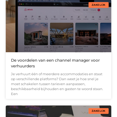
ZAKELIJK
De voordelen van een channel manager voor
verhuurders
Je verhuurt één of meerdere accommodaties en staat
op verschillende platforms? Dan weet je hoe snel je
moet schakelen tussen tarieven aanpassen,
beschikbaarheid bijhouden en gasten te woord staan.
Een
ZAKELIJK