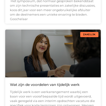
Het symposium, dat normaal gesproken bekendstaat
om zijn technische presentaties en zakelijke discussies,
koos dit jaar voor een meer ongebruikelijke afsluiter
om de deelnemers een unieke ervaring te bieden.
Goochelaar
ZAKELIJK
Wat zijn de voordelen van tijdelijk werk
Tijdelijk werk is een werkarrangement waarbij een
baan voor een vooraf bepaalde tijd wordt uitgevoerd,
vaak geregeld via een interim opdrachten vacature die
specifiek voor korte termijnen zijn ontworpen. Mensen