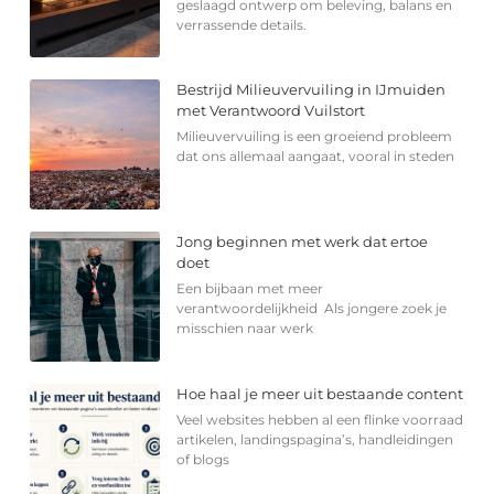
geslaagd ontwerp om beleving, balans en
verrassende details.
Bestrijd Milieuvervuiling in IJmuiden
met Verantwoord Vuilstort
Milieuvervuiling is een groeiend probleem
dat ons allemaal aangaat, vooral in steden
Jong beginnen met werk dat ertoe
doet
Een bijbaan met meer
verantwoordelijkheid Als jongere zoek je
misschien naar werk
Hoe haal je meer uit bestaande content
Veel websites hebben al een flinke voorraad
artikelen, landingspagina’s, handleidingen
of blogs