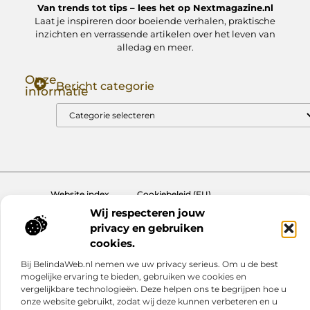
Van trends tot tips – lees het op Nextmagazine.nl
Laat je inspireren door boeiende verhalen, praktische
inzichten en verrassende artikelen over het leven van
alledag en meer.
Onze
Bericht categorie
informatie
Goede Backlinks: Jouw Sleutel tot Hogere Google Rankings
Manieren om Geld te Verdienen met Mijn Website: Zo Zet Jij Je Website om in een Inkomstenbron
Website index
Cookiebeleid (EU)
Wij respecteren jouw
@2025 www.nextmagazine.nl. All Right Reserved.
privacy en gebruiken
cookies.
Bij BelindaWeb.nl nemen we uw privacy serieus. Om u de best
mogelijke ervaring te bieden, gebruiken we cookies en
vergelijkbare technologieën. Deze helpen ons te begrijpen hoe u
onze website gebruikt, zodat wij deze kunnen verbeteren en u