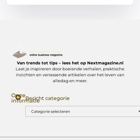
Van trends tot tips – lees het op Nextmagazine.nl
Laat je inspireren door boeiende verhalen, praktische
inzichten en verrassende artikelen over het leven van
alledag en meer.
Onze
Bericht categorie
informatie
Goede Backlinks: Jouw Sleutel tot Hogere Google Rankings
Manieren om Geld te Verdienen met Mijn Website: Zo Zet Jij Je Website om in een Inkomstenbron