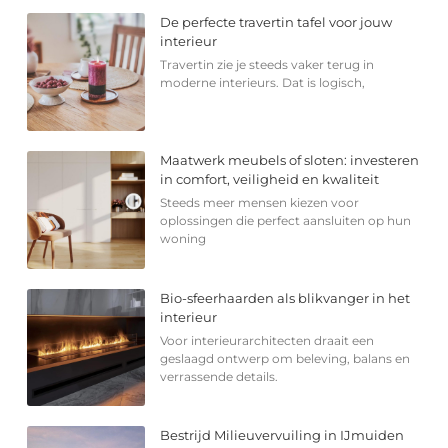
De perfecte travertin tafel voor jouw
interieur
Travertin zie je steeds vaker terug in
moderne interieurs. Dat is logisch,
Maatwerk meubels of sloten: investeren
in comfort, veiligheid en kwaliteit
Steeds meer mensen kiezen voor
oplossingen die perfect aansluiten op hun
woning
Bio-sfeerhaarden als blikvanger in het
interieur
Voor interieurarchitecten draait een
geslaagd ontwerp om beleving, balans en
verrassende details.
Bestrijd Milieuvervuiling in IJmuiden