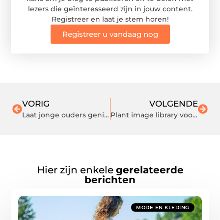
lezers die geïnteresseerd zijn in jouw content.
Registreer en laat je stem horen!
Registreer u vandaag nog
VORIG
VOLGENDE
Laat jonge ouders genieten met hun baby in het water
Plant image library voor garden retail en e-commerce
Hier zijn enkele
gerelateerde
berichten
MODE EN KLEDING