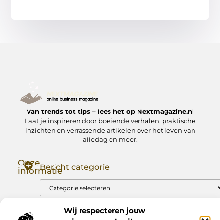
Van trends tot tips – lees het op Nextmagazine.nl
Laat je inspireren door boeiende verhalen, praktische
inzichten en verrassende artikelen over het leven van
alledag en meer.
Onze
Bericht categorie
informatie
Goede Backlinks: Jouw Sleutel tot Hogere Google Rankings
Manieren om Geld te Verdienen met Mijn Website: Zo Zet Jij Je Website om in een Inkomstenbron
Wij respecteren jouw