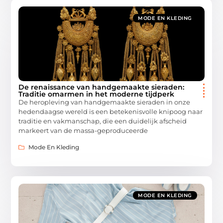
MODE EN KLEDING
De renaissance van handgemaakte sieraden:
Traditie omarmen in het moderne tijdperk
De heropleving van handgemaakte sieraden in onze
hedendaagse wereld is een betekenisvolle knipoog naar
traditie en vakmanschap, die een duidelijk afscheid
markeert van de massa-geproduceerde
Mode En Kleding
MODE EN KLEDING