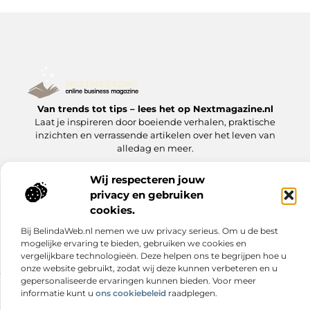
Van trends tot tips – lees het op Nextmagazine.nl
Laat je inspireren door boeiende verhalen, praktische
inzichten en verrassende artikelen over het leven van
alledag en meer.
Wij respecteren jouw
Onze
Bericht categorie
informatie
privacy en gebruiken
Goede Backlinks: Jouw Sleutel tot Hogere Google Rankings
Manieren om Geld te Verdienen met Mijn Website: Zo Zet Jij Je Website om in een Inkomstenbron
cookies.
Bij BelindaWeb.nl nemen we uw privacy serieus. Om u de best
mogelijke ervaring te bieden, gebruiken we cookies en
vergelijkbare technologieën. Deze helpen ons te begrijpen hoe u
onze website gebruikt, zodat wij deze kunnen verbeteren en u
gepersonaliseerde ervaringen kunnen bieden. Voor meer
informatie kunt u
ons cookiebeleid
raadplegen.
Website index
Cookiebeleid (EU)