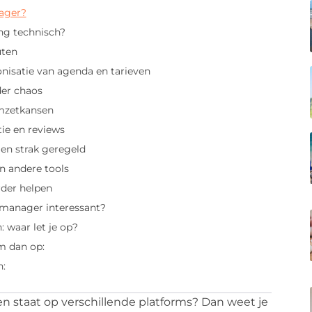
ager?
ng technisch?
uten
isatie van agenda en tarieven
der chaos
omzetkansen
e en reviews
gen strak geregeld
n andere tools
rder helpen
 manager interessant?
 waar let je op?
m dan op:
n:
 staat op verschillende platforms? Dan weet je