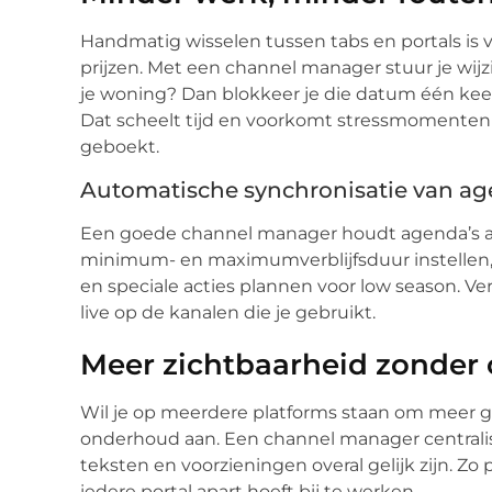
Handmatig wisselen tussen tabs en portals is
prijzen. Met een channel manager stuur je wij
je woning? Dan blokkeer je die datum één keer 
Dat scheelt tijd en voorkomt stressmomente
geboekt.
Automatische synchronisatie van ag
Een goede channel manager houdt agenda’s actu
minimum- en maximumverblijfsduur instellen,
en speciale acties plannen voor low season. Ver
live op de kanalen die je gebruikt.
Meer zichtbaarheid zonder
Wil je op meerdere platforms staan om meer ga
onderhoud aan. Een channel manager centralise
teksten en voorzieningen overal gelijk zijn. Zo 
iedere portal apart hoeft bij te werken.