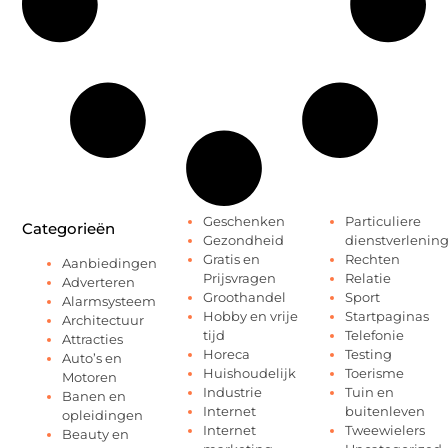
Geschenken
Particuliere
Categorieën
Gezondheid
dienstverlenin
Gratis en
Rechten
Aanbiedingen
Prijsvragen
Relatie
Adverteren
Groothandel
Sport
Alarmsysteem
Hobby en vrije
Startpaginas
Architectuur
tijd
Telefonie
Attracties
Horeca
Testing
Auto’s en
Huishoudelijk
Toerisme
Motoren
Industrie
Tuin en
Banen en
Internet
buitenleven
opleidingen
Internet
Tweewielers
Beauty en