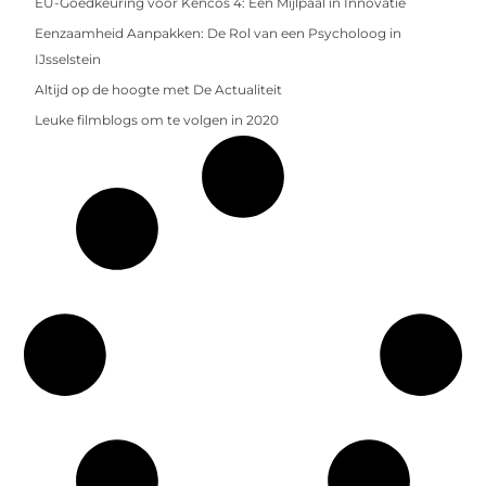
EU-Goedkeuring voor Kencos 4: Een Mijlpaal in Innovatie
Eenzaamheid Aanpakken: De Rol van een Psycholoog in
IJsselstein
Altijd op de hoogte met De Actualiteit
Leuke filmblogs om te volgen in 2020