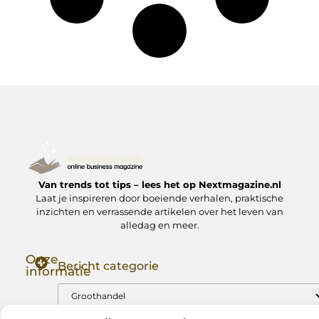
Van trends tot tips – lees het op Nextmagazine.nl
Laat je inspireren door boeiende verhalen, praktische
inzichten en verrassende artikelen over het leven van
alledag en meer.
Onze
Bericht categorie
informatie
Goede Backlinks: Jouw Sleutel tot Hogere Google Rankings
Manieren om Geld te Verdienen met Mijn Website: Zo Zet Jij Je Website om in een Inkomstenbron