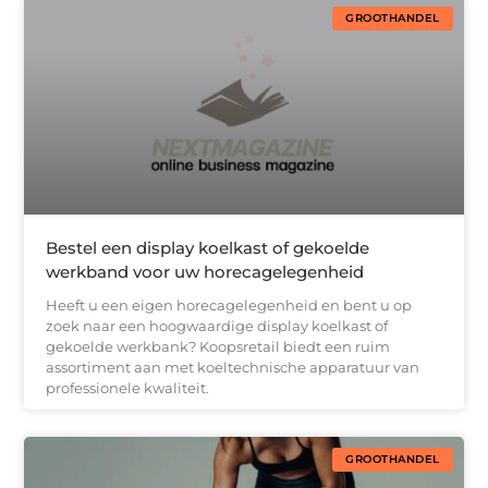
GROOTHANDEL
Bestel een display koelkast of gekoelde
werkband voor uw horecagelegenheid
Heeft u een eigen horecagelegenheid en bent u op
zoek naar een hoogwaardige display koelkast of
gekoelde werkbank? Koopsretail biedt een ruim
assortiment aan met koeltechnische apparatuur van
professionele kwaliteit.
GROOTHANDEL