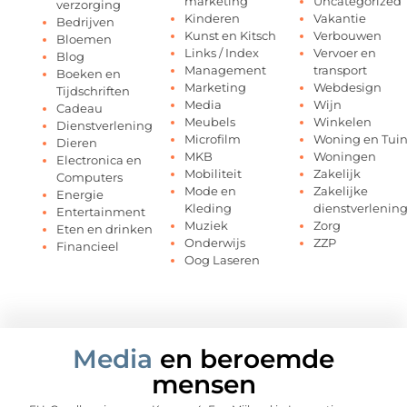
marketing
Uncategorized
verzorging
Kinderen
Vakantie
Bedrijven
Kunst en Kitsch
Verbouwen
Bloemen
Links / Index
Vervoer en
Blog
Management
transport
Boeken en
Marketing
Webdesign
Tijdschriften
Media
Wijn
Cadeau
Meubels
Winkelen
Dienstverlening
Microfilm
Woning en Tui
Dieren
MKB
Woningen
Electronica en
Mobiliteit
Zakelijk
Computers
Mode en
Zakelijke
Energie
Kleding
dienstverlenin
Entertainment
Muziek
Zorg
Eten en drinken
Onderwijs
ZZP
Financieel
Oog Laseren
Media
en beroemde
mensen