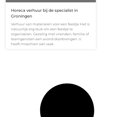
Horeca verhuur bij de specialist in
Groningen
Verhuur van materialen voor een feestje Het is
natuurlijk erg leuk om een feestje te
organiseren. Gezellig met vrienden, familie of
teamgenoten een avond doorbrengen. U
heeft misschien wel vaak