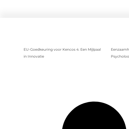
EU-Goedkeuring voor Kencos 4: Een Mijlpaal
Eenzaamhe
in Innovatie
Psycholoog