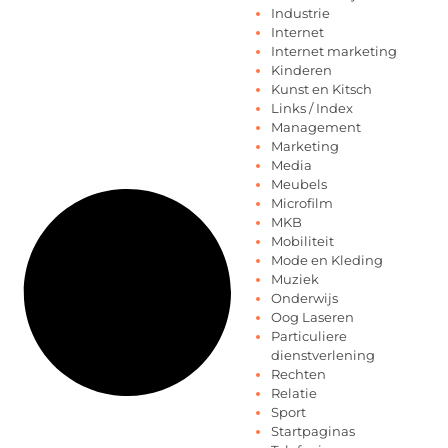
Industrie
Internet
Internet marketing
Kinderen
Kunst en Kitsch
Links / Index
Management
Marketing
Media
Meubels
Microfilm
MKB
Mobiliteit
Mode en Kleding
Muziek
Onderwijs
Oog Laseren
Particuliere
dienstverlening
Rechten
Relatie
Sport
Startpaginas