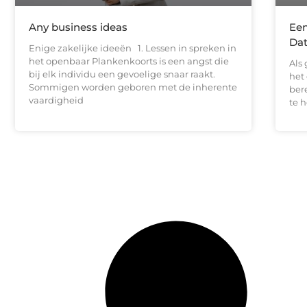
Any business ideas
Een
Da
Enige zakelijke ideeën 1. Lessen in spreken in
het openbaar Plankenkoorts is een angst die
Als
bij elk individu een gevoelige snaar raakt.
het 
Sommigen worden geboren met de inherente
ber
vaardigheid
te 