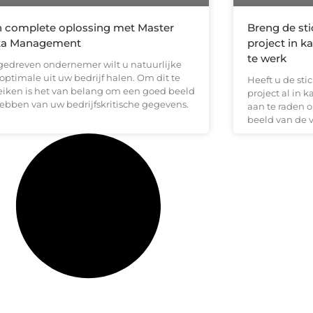
 complete oplossing met Master
Breng de st
ta Management
project in k
te werk
 gedreven ondernemer wilt u natuurlijke
optimale uit uw bedrijf halen. Om dit te
Heeft u de st
eiken is het van belang om een goed beeld
project al in k
hebben van uw bedrijfskritische gegevens.
aan te raden 
beeld van de 