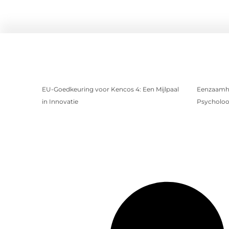
EU-Goedkeuring voor Kencos 4: Een Mijlpaal
Eenzaamhe
in Innovatie
Psycholoog