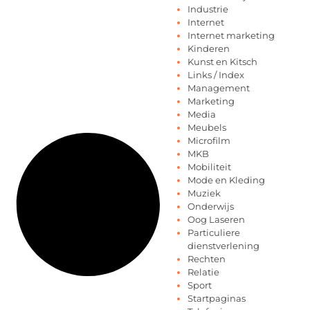
Industrie
Internet
Internet marketing
Kinderen
Kunst en Kitsch
Links / Index
Management
Marketing
Media
Meubels
Microfilm
MKB
Mobiliteit
Mode en Kleding
Muziek
Onderwijs
Oog Laseren
Particuliere
dienstverlening
Rechten
Relatie
Sport
Startpaginas