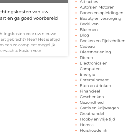
Attracties
Auto’s en Motoren
ichtingskosten van uw
Banen en opleidingen
aart en ga goed voorbereid
Beauty en verzorging
Bedrijven
Bloemen
ichtingskosten voor uw nieuwe
Blog
aart gebracht? Nee? Het is altijd
Boeken en Tijdschriften
om een zo compleet mogelijk
Cadeau
verwachte kosten voor
Dienstverlening
Dieren
Electronica en
Computers
Energie
Entertainment
Eten en drinken
Financieel
Geschenken
Gezondheid
Gratis en Prijsvragen
Groothandel
Hobby en vrije tijd
Horeca
Huishoudelijk