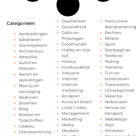
Geschenken
Particuliere
Categorieën
Gezondheid
dienstverlenin
Gratis en
Rechten
Aanbiedingen
Prijsvragen
Relatie
Adverteren
Groothandel
Sport
Alarmsysteem
Hobby en vrije
Startpaginas
Architectuur
tijd
Telefonie
Attracties
Horeca
Testing
Auto’s en
Huishoudelijk
Toerisme
Motoren
Industrie
Tuin en
Banen en
Internet
buitenleven
opleidingen
Internet
Tweewielers
Beauty en
marketing
Uncategorized
verzorging
Kinderen
Vakantie
Bedrijven
Kunst en Kitsch
Verbouwen
Bloemen
Links / Index
Vervoer en
Blog
Management
transport
Boeken en
Marketing
Webdesign
Tijdschriften
Media
Wijn
Cadeau
Meubels
Winkelen
Dienstverlening