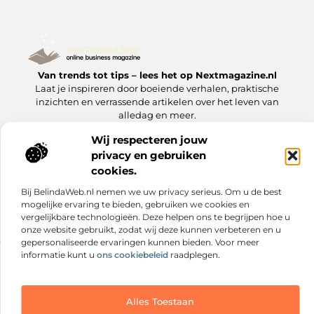
Van trends tot tips – lees het op Nextmagazine.nl
Laat je inspireren door boeiende verhalen, praktische
inzichten en verrassende artikelen over het leven van
alledag en meer.
Wij respecteren jouw
Onze
privacy en gebruiken
Bericht categorie
informatie
cookies.
Goede Backlinks: Jouw Sleutel tot Hogere Google Rankings
Manieren om Geld te Verdienen met Mijn Website: Zo Zet Jij Je Website om in een Inkomstenbron
Bij BelindaWeb.nl nemen we uw privacy serieus. Om u de best
mogelijke ervaring te bieden, gebruiken we cookies en
vergelijkbare technologieën. Deze helpen ons te begrijpen hoe u
onze website gebruikt, zodat wij deze kunnen verbeteren en u
gepersonaliseerde ervaringen kunnen bieden. Voor meer
informatie kunt u
ons cookiebeleid
raadplegen.
Website index
Cookiebeleid (EU)
@2025 www.nextmagazine.nl. All Right Reserved.
Alles Toestaan