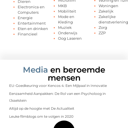
Microfilm
Woning en Tui
Dieren
MKB
Woningen
Electronica en
Mobiliteit
Zakelijk
Computers
Mode en
Zakelijke
Energie
Kleding
dienstverlenin
Entertainment
Muziek
Zorg
Eten en drinken
Onderwijs
ZZP
Financieel
Oog Laseren
Media
en beroemde
mensen
EU-Goedkeuring voor Kencos 4: Een Mijlpaal in Innovatie
Eenzaamheid Aanpakken: De Rol van een Psycholoog in
IJsselstein
Altijd op de hoogte met De Actualiteit
Leuke filmblogs om te volgen in 2020