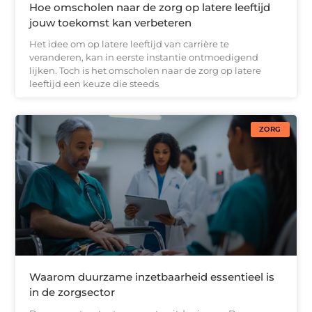
Hoe omscholen naar de zorg op latere leeftijd
jouw toekomst kan verbeteren
Het idee om op latere leeftijd van carrière te
veranderen, kan in eerste instantie ontmoedigend
lijken. Toch is het omscholen naar de zorg op latere
leeftijd een keuze die steeds
ZORG
Waarom duurzame inzetbaarheid essentieel is
in de zorgsector