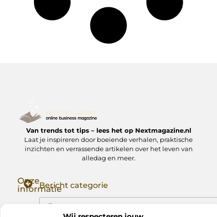
Van trends tot tips – lees het op Nextmagazine.nl
Laat je inspireren door boeiende verhalen, praktische
inzichten en verrassende artikelen over het leven van
alledag en meer.
Onze
Bericht categorie
informatie
Goede Backlinks: Jouw Sleutel tot Hogere Google Rankings
Manieren om Geld te Verdienen met Mijn Website: Zo Zet Jij Je Website om in een Inkomstenbron
Wij respecteren jouw