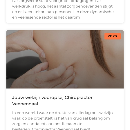
De zorgsector staat voor grote uitdagingen. De
werkdruk is hoog, het aantal zorgbehoevenden stijgt
en er is een tekort aan personeel. In deze dynamische
en veeleisende sector is het daarom
ZORG
Jouw welzijn voorop bij Chiropractor
Veenendaal
In een wereld waar de drukte van alledag ons welzijn
vaak op de proef stelt, is het van cruciaal belang om
zorg en aandacht aan ons lichaam te
besteden. Chiropractor Veenendaal biedt