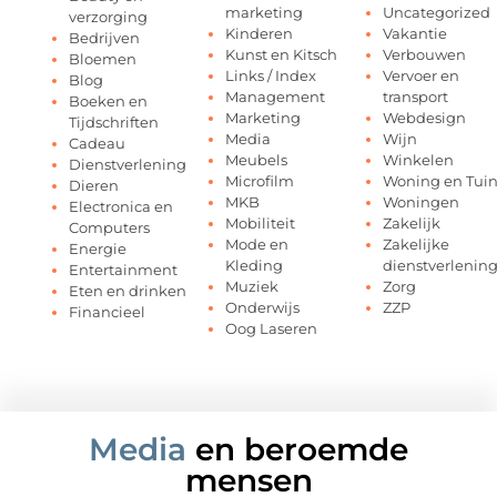
marketing
Uncategorized
verzorging
Kinderen
Vakantie
Bedrijven
Kunst en Kitsch
Verbouwen
Bloemen
Links / Index
Vervoer en
Blog
Management
transport
Boeken en
Marketing
Webdesign
Tijdschriften
Media
Wijn
Cadeau
Meubels
Winkelen
Dienstverlening
Microfilm
Woning en Tui
Dieren
MKB
Woningen
Electronica en
Mobiliteit
Zakelijk
Computers
Mode en
Zakelijke
Energie
Kleding
dienstverlenin
Entertainment
Muziek
Zorg
Eten en drinken
Onderwijs
ZZP
Financieel
Oog Laseren
Media
en beroemde
mensen