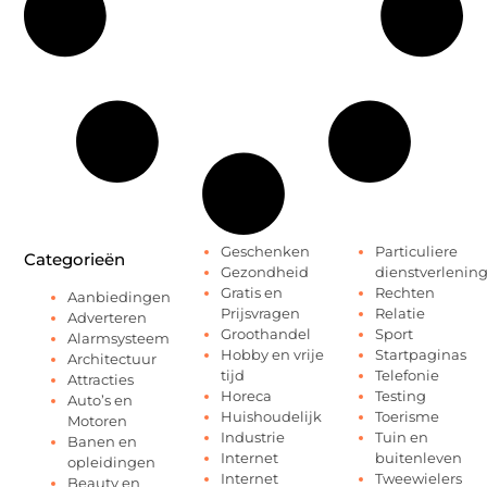
Geschenken
Particuliere
Categorieën
Gezondheid
dienstverlenin
Gratis en
Rechten
Aanbiedingen
Prijsvragen
Relatie
Adverteren
Groothandel
Sport
Alarmsysteem
Hobby en vrije
Startpaginas
Architectuur
tijd
Telefonie
Attracties
Horeca
Testing
Auto’s en
Huishoudelijk
Toerisme
Motoren
Industrie
Tuin en
Banen en
Internet
buitenleven
opleidingen
Internet
Tweewielers
Beauty en