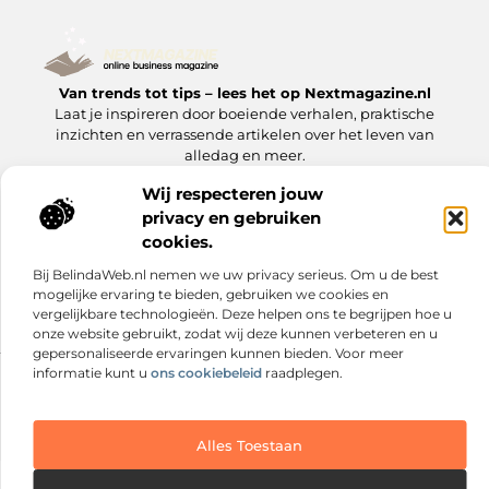
Van trends tot tips – lees het op Nextmagazine.nl
Laat je inspireren door boeiende verhalen, praktische
inzichten en verrassende artikelen over het leven van
alledag en meer.
Wij respecteren jouw
Onze
privacy en gebruiken
Bericht categorie
informatie
cookies.
Goede Backlinks: Jouw Sleutel tot Hogere Google Rankings
Manieren om Geld te Verdienen met Mijn Website: Zo Zet Jij Je Website om in een Inkomstenbron
Bij BelindaWeb.nl nemen we uw privacy serieus. Om u de best
mogelijke ervaring te bieden, gebruiken we cookies en
vergelijkbare technologieën. Deze helpen ons te begrijpen hoe u
onze website gebruikt, zodat wij deze kunnen verbeteren en u
gepersonaliseerde ervaringen kunnen bieden. Voor meer
informatie kunt u
ons cookiebeleid
raadplegen.
Website index
Cookiebeleid (EU)
@2025 www.nextmagazine.nl. All Right Reserved.
Alles Toestaan