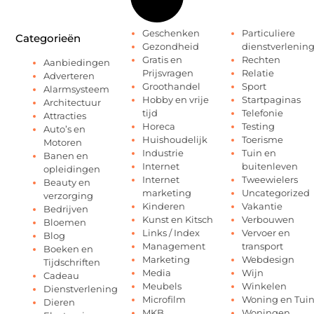
Geschenken
Particuliere
Categorieën
Gezondheid
dienstverlenin
Gratis en
Rechten
Aanbiedingen
Prijsvragen
Relatie
Adverteren
Groothandel
Sport
Alarmsysteem
Hobby en vrije
Startpaginas
Architectuur
tijd
Telefonie
Attracties
Horeca
Testing
Auto’s en
Huishoudelijk
Toerisme
Motoren
Industrie
Tuin en
Banen en
Internet
buitenleven
opleidingen
Internet
Tweewielers
Beauty en
marketing
Uncategorized
verzorging
Kinderen
Vakantie
Bedrijven
Kunst en Kitsch
Verbouwen
Bloemen
Links / Index
Vervoer en
Blog
Management
transport
Boeken en
Marketing
Webdesign
Tijdschriften
Media
Wijn
Cadeau
Meubels
Winkelen
Dienstverlening
Microfilm
Woning en Tui
Dieren
MKB
Woningen