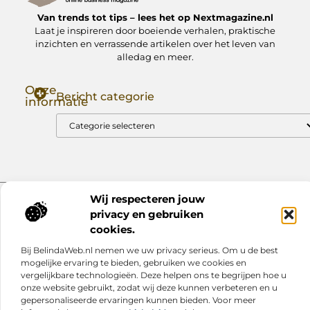
Van trends tot tips – lees het op Nextmagazine.nl
Laat je inspireren door boeiende verhalen, praktische
inzichten en verrassende artikelen over het leven van
alledag en meer.
Onze
Bericht categorie
informatie
Goede Backlinks: Jouw Sleutel tot Hogere Google Rankings
Manieren om Geld te Verdienen met Mijn Website: Zo Zet Jij Je Website om in een Inkomstenbron
Wij respecteren jouw
Website index
Cookiebeleid (EU)
privacy en gebruiken
@2025 www.nextmagazine.nl. All Right Reserved.
cookies.
Bij BelindaWeb.nl nemen we uw privacy serieus. Om u de best
mogelijke ervaring te bieden, gebruiken we cookies en
vergelijkbare technologieën. Deze helpen ons te begrijpen hoe u
onze website gebruikt, zodat wij deze kunnen verbeteren en u
gepersonaliseerde ervaringen kunnen bieden. Voor meer