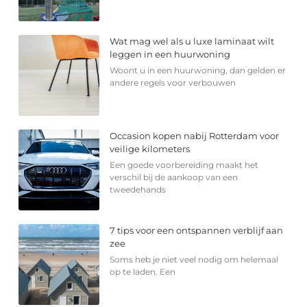
Wat mag wel als u luxe laminaat wilt
leggen in een huurwoning
Woont u in een huurwoning, dan gelden er
andere regels voor verbouwen
Occasion kopen nabij Rotterdam voor
veilige kilometers
Een goede voorbereiding maakt het
verschil bij de aankoop van een
tweedehands
7 tips voor een ontspannen verblijf aan
zee
Soms heb je niet veel nodig om helemaal
op te laden. Een