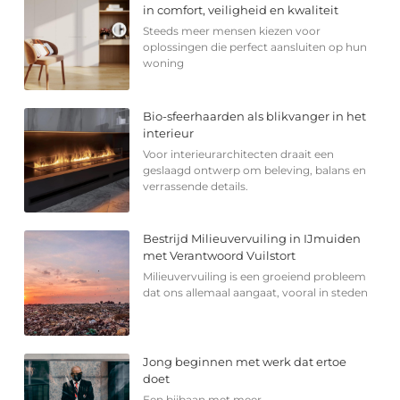
in comfort, veiligheid en kwaliteit
Steeds meer mensen kiezen voor
oplossingen die perfect aansluiten op hun
woning
Bio-sfeerhaarden als blikvanger in het
interieur
Voor interieurarchitecten draait een
geslaagd ontwerp om beleving, balans en
verrassende details.
Bestrijd Milieuvervuiling in IJmuiden
met Verantwoord Vuilstort
Milieuvervuiling is een groeiend probleem
dat ons allemaal aangaat, vooral in steden
Jong beginnen met werk dat ertoe
doet
Een bijbaan met meer