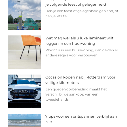
je volgende feest of gelegenheid
Heb je een feest of gelegenheid gepland, of
heb je iets te
Wat mag wel als u luxe laminaat wilt
leggen in een huurwoning
Woont u in een huurwoning, dan gelden er
andere regels voor verbouwen
Occasion kopen nabij Rotterdam voor
veilige kilometers
Een goede voorbereiding maakt het
verschil bij de aankoop van een
tweedehands
7 tips voor een ontspannen verblijf aan
zee