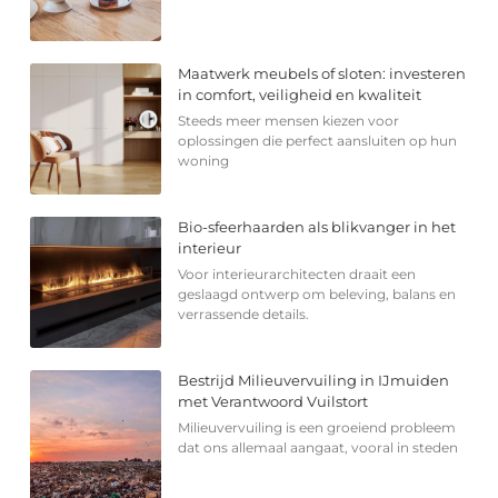
Maatwerk meubels of sloten: investeren
in comfort, veiligheid en kwaliteit
Steeds meer mensen kiezen voor
oplossingen die perfect aansluiten op hun
woning
Bio-sfeerhaarden als blikvanger in het
interieur
Voor interieurarchitecten draait een
geslaagd ontwerp om beleving, balans en
verrassende details.
Bestrijd Milieuvervuiling in IJmuiden
met Verantwoord Vuilstort
Milieuvervuiling is een groeiend probleem
dat ons allemaal aangaat, vooral in steden