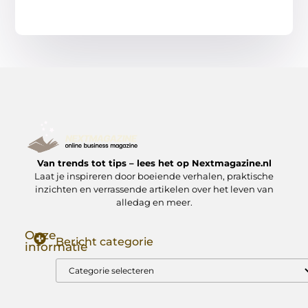
Van trends tot tips – lees het op Nextmagazine.nl
Laat je inspireren door boeiende verhalen, praktische
inzichten en verrassende artikelen over het leven van
alledag en meer.
Onze
Bericht categorie
informatie
Goede Backlinks: Jouw Sleutel tot Hogere Google Rankings
Manieren om Geld te Verdienen met Mijn Website: Zo Zet Jij Je Website om in een Inkomstenbron