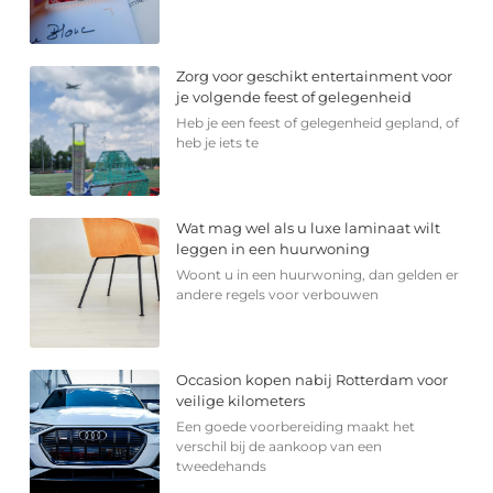
Zorg voor geschikt entertainment voor
je volgende feest of gelegenheid
Heb je een feest of gelegenheid gepland, of
heb je iets te
Wat mag wel als u luxe laminaat wilt
leggen in een huurwoning
Woont u in een huurwoning, dan gelden er
andere regels voor verbouwen
Occasion kopen nabij Rotterdam voor
veilige kilometers
Een goede voorbereiding maakt het
verschil bij de aankoop van een
tweedehands