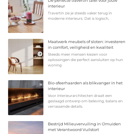
De perfecte travertin tafel voor jouw
interieur
Travertin zie je steeds vaker terug in
moderne interieurs. Dat is logisch,
Maatwerk meubels of sloten: investeren
in comfort, veiligheid en kwaliteit
Steeds meer mensen kiezen voor
oplossingen die perfect aansluiten op hun
woning
Bio-sfeerhaarden als blikvanger in het
interieur
Voor interieurarchitecten draait een
geslaagd ontwerp om beleving, balans en
verrassende details.
Bestrijd Milieuvervuiling in IJmuiden
met Verantwoord Vuilstort