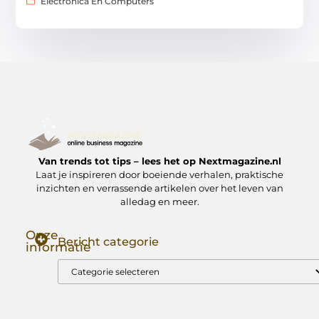
Electronica En Computers
Van trends tot tips – lees het op Nextmagazine.nl
Laat je inspireren door boeiende verhalen, praktische
inzichten en verrassende artikelen over het leven van
alledag en meer.
Onze
Bericht categorie
informatie
Goede Backlinks: Jouw Sleutel tot Hogere Google Rankings
Manieren om Geld te Verdienen met Mijn Website: Zo Zet Jij Je Website om in een Inkomstenbron