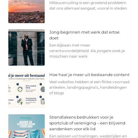
Milieuvervuiling is een groeiend probleem
dat ons allemaal aangaat, vooral in steden
Jong beginnen met werk dat ertoe
doet
Een bijbaan met meer
verantwoordelijkheid Als jongere zoek je
misschien naar werk
Hoe haal je meer uit bestaande content
Veel websites hebben al een flinke voorraad
artikelen, landingspagina’s, handleidingen
of blogs
Strandlakens bedrukken voor je
sportclub of vereniging – een blijvend
aandenken voor elk lid
Een seizoen vol trainingen, wedstrijden en