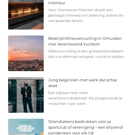
interieur
Voor interieurarchitecten draait een
geslaagd ontwerp om beleving, balans en
verrassende details.
Bestrijd Milieuvervuiling in IJmuiden
met Verantwoord Vuilstort
Milieuvervuiling is een groeiend probleem
dat ons allemaal aangaat, vooral in steden
Jong beginnen met werk dat ertoe
doet
Een bijbaan met meer
verantwoordelijkheid Als jongere zoek je
misschien naar werk
Strandlakens bedrukken voor je
sportclub of vereniging – een blijvend
aandenken voor elk lid