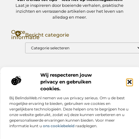
Laat je inspireren door boeiende verhalen, praktische
inzichten en verrassende artikelen over het leven van
alledag en meer.
Onze
Bericht categorie
informatie
Goede Backlinks: Jouw Sleutel tot Hogere Google Rankings
Manieren om Geld te Verdienen met Mijn Website: Zo Zet Jij Je Website om in een Inkomstenbron
Wij respecteren jouw
privacy en gebruiken
Website index
Cookiebeleid (EU)
cookies.
@2025 www.nextmagazine.nl. All Right Reserved.
Bij BelindaWeb.nl nemen we uw privacy serieus. Om u de best
mogelijke ervaring te bieden, gebruiken we cookies en
vergelijkbare technologieën. Deze helpen ons te begrijpen hoe u
onze website gebruikt, zodat wij deze kunnen verbeteren en u
gepersonaliseerde ervaringen kunnen bieden. Voor meer
informatie kunt u
ons cookiebeleid
raadplegen.