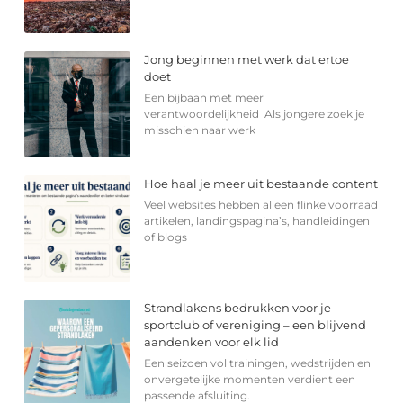
Jong beginnen met werk dat ertoe
doet
Een bijbaan met meer
verantwoordelijkheid Als jongere zoek je
misschien naar werk
Hoe haal je meer uit bestaande content
Veel websites hebben al een flinke voorraad
artikelen, landingspagina’s, handleidingen
of blogs
Strandlakens bedrukken voor je
sportclub of vereniging – een blijvend
aandenken voor elk lid
Een seizoen vol trainingen, wedstrijden en
onvergetelijke momenten verdient een
passende afsluiting.