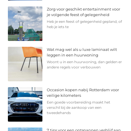
Zorg voor geschikt entertainment voor
je volgende feest of gelegenheid
Heb je een feest of gelegenheid gepland, of
heb je iets te
Wat mag wel als u luxe laminaat wilt
leggen in een huurwoning
Woont u in een huurwoning, dan gelden er
andere regels voor verbouwen
Occasion kopen nabij Rotterdam voor
veilige kilometers
Een goede voorbereiding maakt het
verschil bij de aankoop van een
tweedehands
7 tips voor een ontspannen verblijf aan