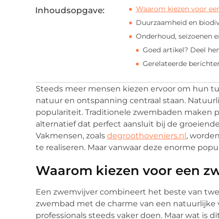
Waarom kiezen voor ee
Inhoudsopgave:
Duurzaamheid en biodive
Onderhoud, seizoenen 
Goed artikel? Deel he
Gerelateerde berichte
Steeds meer mensen kiezen ervoor om hun tuin
natuur en ontspanning centraal staan. Natuurl
populariteit. Traditionele zwembaden maken p
alternatief dat perfect aansluit bij de groeien
Vakmensen, zoals
degroothoveniers.nl
, worde
te realiseren. Maar vanwaar deze enorme popul
Waarom kiezen voor een z
Een zwemvijver combineert het beste van twee
zwembad met de charme van een natuurlijke v
professionals steeds vaker doen. Maar wat is di