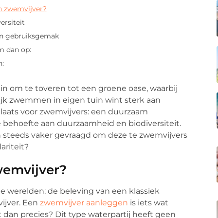
n zwemvijver?
rsiteit
en gebruiksgemak
m dan op:
n:
 om te toveren tot een groene oase, waarbij
ijk zwemmen in eigen tuin wint sterk aan
laats voor zwemvijvers: een duurzaam
de behoefte aan duurzaamheid en biodiversiteit.
n steeds vaker gevraagd om deze te zwemvijvers
ariteit?
wemvijver?
 werelden: de beleving van een klassiek
ijver. Een
zwemvijver aanleggen
is iets wat
t dan precies? Dit type waterpartij heeft geen