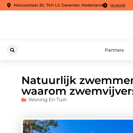
Nieuwstraat 20, 7411 LG Deventer, Nederland
15:05:10
Partners
Natuurlijk zwemmen 
waarom zwemvijvers
Woning En Tuin