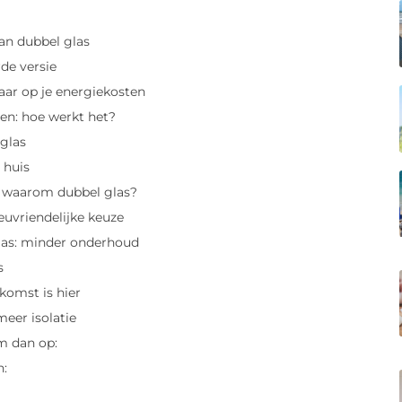
van dubbel glas
de versie
paar op je energiekosten
en: hoe werkt het?
eglas
e huis
: waarom dubbel glas?
uvriendelijke keuze
las: minder onderhoud
s
komst is hier
eer isolatie
m dan op:
n: