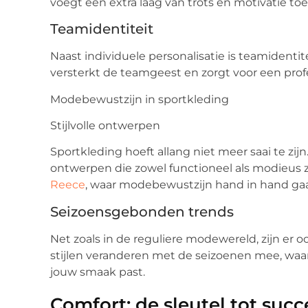
voegt een extra laag van trots en motivatie toe
Teamidentiteit
Naast individuele personalisatie is teamidenti
versterkt de teamgeest en zorgt voor een profes
Modebewustzijn in sportkleding
Stijlvolle ontwerpen
Sportkleding hoeft allang niet meer saai te zijn
ontwerpen die zowel functioneel als modieus zi
Reece
, waar modebewustzijn hand in hand gaa
Seizoensgebonden trends
Net zoals in de reguliere modewereld, zijn er 
stijlen veranderen met de seizoenen mee, waard
jouw smaak past.
Comfort: de sleutel tot succ