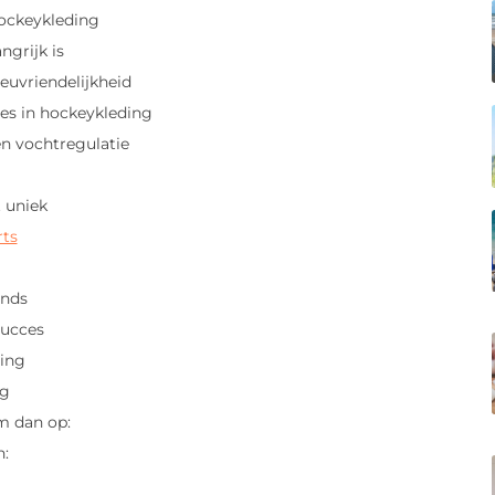
ockeykleding
ngrijk is
uvriendelijkheid
es in hockeykleding
 vochtregulatie
 uniek
rts
ends
succes
ing
ng
m dan op:
n: