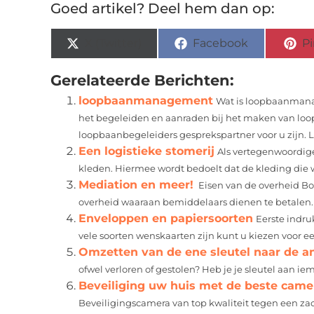
Goed artikel? Deel hem dan op:
X (Twitter)
Facebook
Pi
Gerelateerde Berichten:
loopbaanmanagement
Wat is loopbaanman
het begeleiden en aanraden bij het maken van loo
loopbaanbegeleiders gesprekspartner voor u zijn. 
Een logistieke stomerij
Als vertegenwoordige
kleden. Hiermee wordt bedoelt dat de kleding die wo
Mediation en meer!
Eisen van de overheid Bo
overheid waaraan bemiddelaars dienen te betalen.
Enveloppen en papiersoorten
Eerste indru
vele soorten wenskaarten zijn kunt u kiezen voor e
Omzetten van de ene sleutel naar de a
ofwel verloren of gestolen? Heb je je sleutel aan i
Beveiliging uw huis met de beste cam
Beveiligingscamera van top kwaliteit tegen een zac