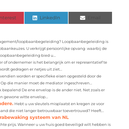
nterest
LinkedIn
Email
agement/loopbaanbegeleiding? Loopbaanbegeleiding is
pbaankeuzes. U verkrijgt persoonlijke opvang waarbij de
Loopbaanbegeleiding bied u...
r of ondernemer is het belangrijk om er representatief te
rdt gedragen er netjes uit ziet...
vendien worden er specifieke eisen opgesteld door de
 Op die manier moet de mediator ingeschreven...
k bepalend De ene envelop is de ander niet. Net zoals er
en gewone witte envelop...
ndere.
Hebt u uw sleutels misplaatst en kregen ze voor
emand die niet langer betrouwbaar toevertrouwd? Heeft...
erabewaking systeem van NL
hte prijs. Wanneer u uw huis goed beveiligd wilt hebben is