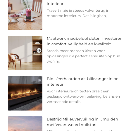
interieur
Travertin zie je steeds vaker terug in
moderne interieurs. Dat is logisch,
Maatwerk meubels of sloten: investeren
in comfort, veiligheid en kwaliteit
Steeds meer mensen kiezen voor
oplossingen die perfect aansluiten op hun
woning
Bio-sfeerhaarden als blikvanger in het
interieur
Voor interieurarchitecten draait een
geslaagd ontwerp om beleving, balans en
verrassende details.
Bestrijd Milieuvervuiling in IJmuiden
met Verantwoord Vuilstort