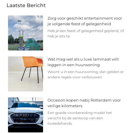
Laatste Bericht
Zorg voor geschikt entertainment voor
je volgende feest of gelegenheid
Heb je een feest of gelegenheid gepland, of
heb je iets te
Wat mag wel als u luxe laminaat wilt
leggen in een huurwoning
Woont u in een huurwoning, dan gelden er
andere regels voor verbouwen
Occasion kopen nabij Rotterdam voor
veilige kilometers
Een goede voorbereiding maakt het
verschil bij de aankoop van een
tweedehands