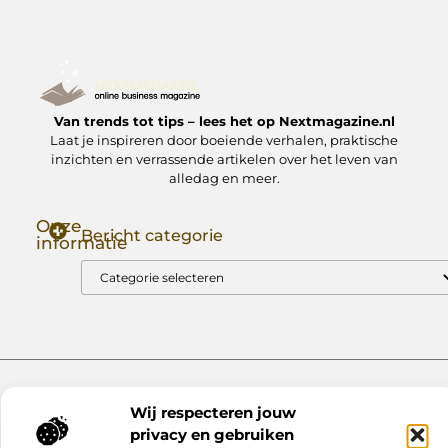
Van trends tot tips – lees het op Nextmagazine.nl
Laat je inspireren door boeiende verhalen, praktische
inzichten en verrassende artikelen over het leven van
alledag en meer.
Onze
Bericht categorie
informatie
Goede Backlinks: Jouw Sleutel tot Hogere Google Rankings
Manieren om Geld te Verdienen met Mijn Website: Zo Zet Jij Je Website om in een Inkomstenbron
Website index
Cookiebeleid (EU)
Wij respecteren jouw
@2025 www.nextmagazine.nl. All Right Reserved.
privacy en gebruiken