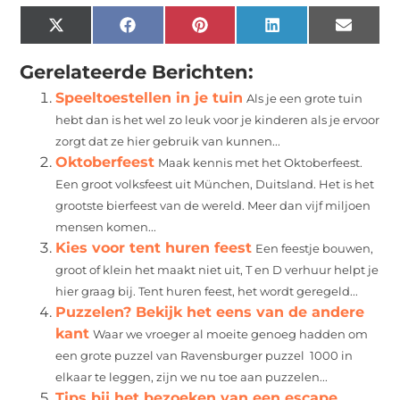
X
Facebook
Pinterest
LinkedIn
Email
(Twitter)
Gerelateerde Berichten:
Speeltoestellen in je tuin
Als je een grote tuin
hebt dan is het wel zo leuk voor je kinderen als je ervoor
zorgt dat ze hier gebruik van kunnen...
Oktoberfeest
Maak kennis met het Oktoberfeest.
Een groot volksfeest uit München, Duitsland. Het is het
grootste bierfeest van de wereld. Meer dan vijf miljoen
mensen komen...
Kies voor tent huren feest
Een feestje bouwen,
groot of klein het maakt niet uit, T en D verhuur helpt je
hier graag bij. Tent huren feest, het wordt geregeld...
Puzzelen? Bekijk het eens van de andere
kant
Waar we vroeger al moeite genoeg hadden om
een grote puzzel van Ravensburger puzzel 1000 in
elkaar te leggen, zijn we nu toe aan puzzelen...
Tips bij het bezoeken van een escape