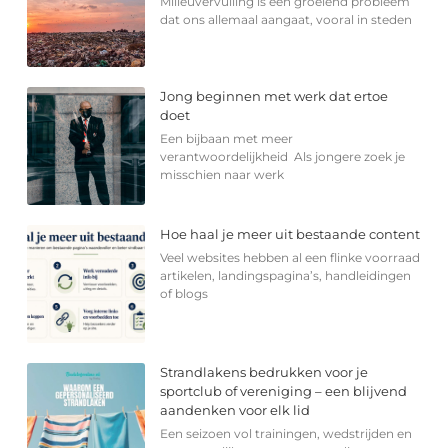
Milieuvervuiling is een groeiend probleem
dat ons allemaal aangaat, vooral in steden
Jong beginnen met werk dat ertoe
doet
Een bijbaan met meer
verantwoordelijkheid Als jongere zoek je
misschien naar werk
Hoe haal je meer uit bestaande content
Veel websites hebben al een flinke voorraad
artikelen, landingspagina’s, handleidingen
of blogs
Strandlakens bedrukken voor je
sportclub of vereniging – een blijvend
aandenken voor elk lid
Een seizoen vol trainingen, wedstrijden en