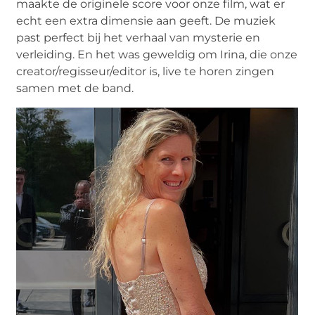
maakte de originele score voor onze film, wat er
echt een extra dimensie aan geeft. De muziek
past perfect bij het verhaal van mysterie en
verleiding. En het was geweldig om Irina, die onze
creator/regisseur/editor is, live te horen zingen
samen met de band.