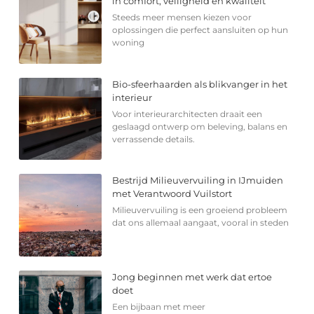
in comfort, veiligheid en kwaliteit
Steeds meer mensen kiezen voor
oplossingen die perfect aansluiten op hun
woning
Bio-sfeerhaarden als blikvanger in het
interieur
Voor interieurarchitecten draait een
geslaagd ontwerp om beleving, balans en
verrassende details.
Bestrijd Milieuvervuiling in IJmuiden
met Verantwoord Vuilstort
Milieuvervuiling is een groeiend probleem
dat ons allemaal aangaat, vooral in steden
Jong beginnen met werk dat ertoe
doet
Een bijbaan met meer