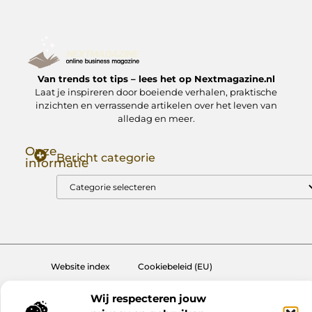
Van trends tot tips – lees het op Nextmagazine.nl
Laat je inspireren door boeiende verhalen, praktische
inzichten en verrassende artikelen over het leven van
alledag en meer.
Onze
Bericht categorie
informatie
Goede Backlinks: Jouw Sleutel tot Hogere Google Rankings
Manieren om Geld te Verdienen met Mijn Website: Zo Zet Jij Je Website om in een Inkomstenbron
Website index
Cookiebeleid (EU)
@2025 www.nextmagazine.nl. All Right Reserved.
Wij respecteren jouw