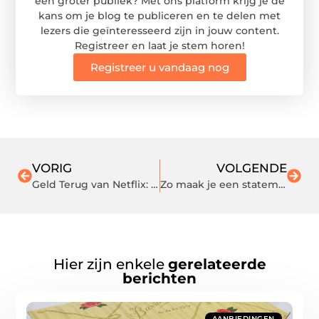
een groter publiek? Met ons platform krijg je de
kans om je blog te publiceren en te delen met
lezers die geïnteresseerd zijn in jouw content.
Registreer en laat je stem horen!
Registreer u vandaag nog
VORIG
VOLGENDE
Geld Terug van Netflix: Waarom Duizenden Nederlanders Nu Compensatie Kunnen Eisen
Zo maak je een statement met LALOLA Jewelry
Hier zijn enkele
gerelateerde
berichten
AANBIEDINGEN