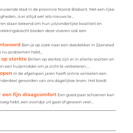
uisende stad in de provincie Noord-Brabant. Met een rijke
eden, is er altijd wel iets nieuws te...
eren staan bekend om hun uitzonderlijke kwaliteit en
trekkingskracht bieden deze vloeren ook een
antwoord
Ben je op zoek naar een dakdekker in Zaanstad
je nu problemen hebt...
 op sterkte
Brillen op sterkte zijn er in allerlei soorten en
n een hulpmiddel om je zicht te verbeteren....
kopen
In de afgelopen jaren heeft online winkelen een
nderdeel geworden van ons dagelijkse leven. Het biedt
een fijn draagcomfort
Een goed paar schoenen kan
oeg hebt, een avondje uit gaat of gewoon veel...