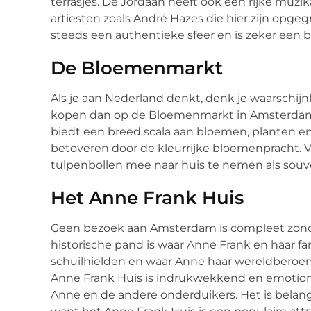
terrasjes. De Jordaan heeft ook een rijke mu
artiesten zoals André Hazes die hier zijn opg
steeds een authentieke sfeer en is zeker een 
De Bloemenmarkt
Als je aan Nederland denkt, denk je waarschijnl
kopen dan op de Bloemenmarkt in Amsterdam? D
biedt een breed scala aan bloemen, planten en
betoveren door de kleurrijke bloemenpracht. 
tulpenbollen mee naar huis te nemen als souv
Het Anne Frank Huis
Geen bezoek aan Amsterdam is compleet zonde
historische pand is waar Anne Frank en haar fa
schuilhielden en waar Anne haar wereldberoe
Anne Frank Huis is indrukwekkend en emotioneel
Anne en de andere onderduikers. Het is belang