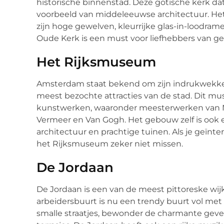
historische binnenstad. Deze gotische kerk dat
voorbeeld van middeleeuwse architectuur. He
zijn hoge gewelven, kleurrijke glas-in-loodr
Oude Kerk is een must voor liefhebbers van ge
Het Rijksmuseum
Amsterdam staat bekend om zijn indrukwekk
meest bezochte attracties van de stad. Dit m
kunstwerken, waaronder meesterwerken van N
Vermeer en Van Gogh. Het gebouw zelf is ook e
architectuur en prachtige tuinen. Als je geïnt
het Rijksmuseum zeker niet missen.
De Jordaan
De Jordaan is een van de meest pittoreske w
arbeidersbuurt is nu een trendy buurt vol met g
smalle straatjes, bewonder de charmante gevel