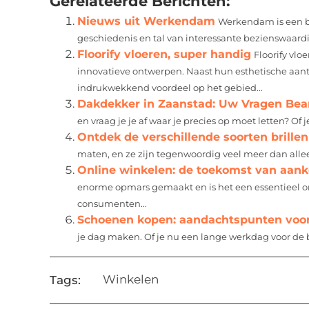
Gerelateerde Berichten:
Nieuws uit Werkendam
Werkendam is een br
geschiedenis en tal van interessante bezienswaardigh
Floorify vloeren, super handig
Floorify vlo
innovatieve ontwerpen. Naast hun esthetische aan
indrukwekkend voordeel op het gebied...
Dakdekker in Zaanstad: Uw Vragen Be
en vraag je je af waar je precies op moet letten? Of 
Ontdek de verschillende soorten brillen
maten, en ze zijn tegenwoordig veel meer dan allee
Online winkelen: de toekomst van aan
enorme opmars gemaakt en is het een essentieel o
consumenten...
Schoenen kopen: aandachtspunten voor 
je dag maken. Of je nu een lange werkdag voor de b
Winkelen
Tags: