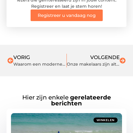
lezers die geïnteresseerd zijn in jouw content.
Registreer en laat je stem horen!
Registreer u vandaag nog
VORIG
VOLGENDE
Waarom een moderne overkapping in Rijssen de perfecte aanvulling is voor je tuin
Onze makelaars zijn altijd op de hoogte van de meest winstgevende aanbiedingen
Hier zijn enkele
gerelateerde
berichten
WINKELEN