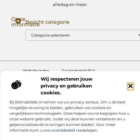
alledag en meer.
Onze
Bericht categorie
informatie
Goede Backlinks: Jouw Sleutel tot Hogere Google Rankings
Manieren om Geld te Verdienen met Mijn Website: Zo Zet Jij Je Website om in een Inkomstenbron
Website index
Cookiebeleid (EU)
Wij respecteren jouw
@2025 www.nextmagazine.nl. All Right Reserved.
privacy en gebruiken
cookies.
Bij BelindaWeb.nl nemen we uw privacy serieus. Om u de best
mogelijke ervaring te bieden, gebruiken we cookies en
vergelijkbare technologieën. Deze helpen ons te begrijpen hoe u
onze website gebruikt, zodat wij deze kunnen verbeteren en u
gepersonaliseerde ervaringen kunnen bieden. Voor meer
informatie kunt u
ons cookiebeleid
raadplegen.