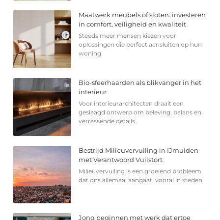
Maatwerk meubels of sloten: investeren
in comfort, veiligheid en kwaliteit
Steeds meer mensen kiezen voor
oplossingen die perfect aansluiten op hun
woning
Bio-sfeerhaarden als blikvanger in het
interieur
Voor interieurarchitecten draait een
geslaagd ontwerp om beleving, balans en
verrassende details.
Bestrijd Milieuvervuiling in IJmuiden
met Verantwoord Vuilstort
Milieuvervuiling is een groeiend probleem
dat ons allemaal aangaat, vooral in steden
Jong beginnen met werk dat ertoe