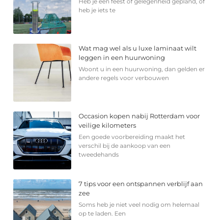
Heb je een feest of gelegenheid gepland, of
heb je iets te
Wat mag wel als u luxe laminaat wilt
leggen in een huurwoning
Woont u in een huurwoning, dan gelden er
andere regels voor verbouwen
Occasion kopen nabij Rotterdam voor
veilige kilometers
Een goede voorbereiding maakt het
verschil bij de aankoop van een
tweedehands
7 tips voor een ontspannen verblijf aan
zee
Soms heb je niet veel nodig om helemaal
op te laden. Een