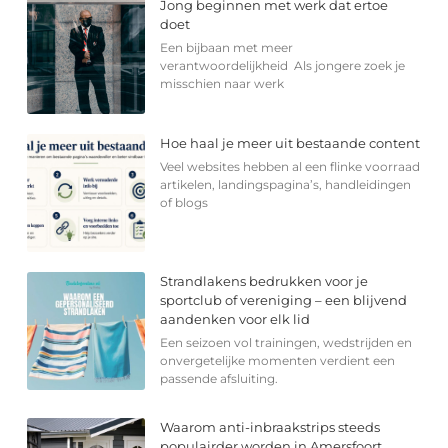
Jong beginnen met werk dat ertoe
doet
Een bijbaan met meer
verantwoordelijkheid Als jongere zoek je
misschien naar werk
Hoe haal je meer uit bestaande content
Veel websites hebben al een flinke voorraad
artikelen, landingspagina’s, handleidingen
of blogs
Strandlakens bedrukken voor je
sportclub of vereniging – een blijvend
aandenken voor elk lid
Een seizoen vol trainingen, wedstrijden en
onvergetelijke momenten verdient een
passende afsluiting.
Waarom anti-inbraakstrips steeds
populairder worden in Amersfoort