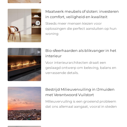
Maatwerk meubels of sloten: investeren
in comfort, veiligheid en kwaliteit
Steeds meer mensen kiezen voor
oplossingen die perfect aansluiten op hun
woning
Bio-sfeerhaarden als blikvanger in het
interieur
Voor interieurarchitecten draait een
geslaagd ontwerp om beleving, balans en
verrassende details.
Bestrijd Milieuvervuiling in IJmuiden
met Verantwoord Vuilstort
Milieuvervuiling is een groeiend probleem
dat ons allemaal aangaat, vooral in steden