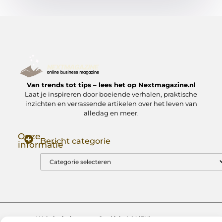
Van trends tot tips – lees het op Nextmagazine.nl
Laat je inspireren door boeiende verhalen, praktische
inzichten en verrassende artikelen over het leven van
alledag en meer.
Onze
Bericht categorie
informatie
Goede Backlinks: Jouw Sleutel tot Hogere Google Rankings
Manieren om Geld te Verdienen met Mijn Website: Zo Zet Jij Je Website om in een Inkomstenbron
Website index
Cookiebeleid (EU)