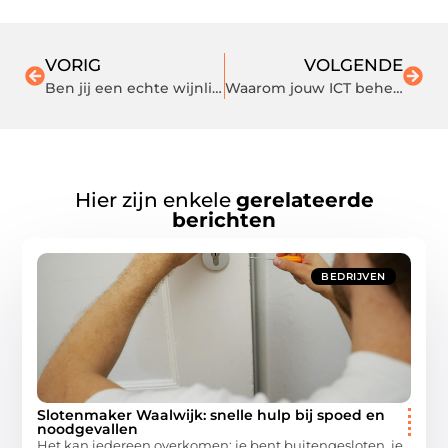
VORIG
VOLGENDE
Ben jij een echte wijnliefhebber? Trakteer jezelf op een gegraveerd wijnglas!
Waarom jouw ICT beheer uitbesteden een goed idee is
Hier zijn enkele
gerelateerde
berichten
BEDRIJVEN
Slotenmaker Waalwijk: snelle hulp bij spoed en
noodgevallen
Het kan iedereen overkomen: je bent buitengesloten, je