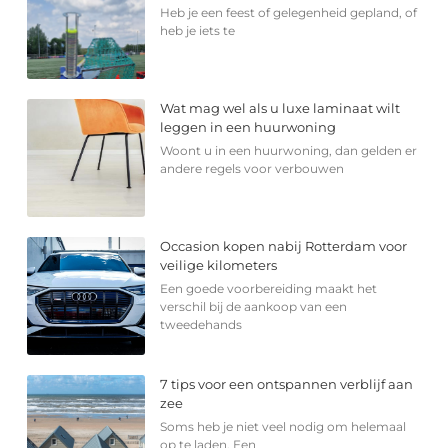
Heb je een feest of gelegenheid gepland, of
heb je iets te
Wat mag wel als u luxe laminaat wilt
leggen in een huurwoning
Woont u in een huurwoning, dan gelden er
andere regels voor verbouwen
Occasion kopen nabij Rotterdam voor
veilige kilometers
Een goede voorbereiding maakt het
verschil bij de aankoop van een
tweedehands
7 tips voor een ontspannen verblijf aan
zee
Soms heb je niet veel nodig om helemaal
op te laden. Een