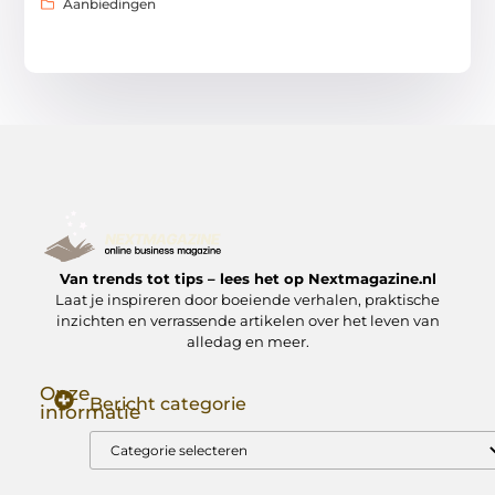
Aanbiedingen
Van trends tot tips – lees het op Nextmagazine.nl
Laat je inspireren door boeiende verhalen, praktische
inzichten en verrassende artikelen over het leven van
alledag en meer.
Onze
Bericht categorie
informatie
Goede Backlinks: Jouw Sleutel tot Hogere Google Rankings
Manieren om Geld te Verdienen met Mijn Website: Zo Zet Jij Je Website om in een Inkomstenbron