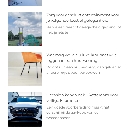
Zorg voor geschikt entertainment voor
je volgende feest of gelegenheid
Heb je een feest of gelegenheid gepland, of
heb je iets te
Wat mag wel als u luxe laminaat wilt
leggen in een huurwoning
Woont u in een huurwoning, dan gelden er
andere regels voor verbouwen
Occasion kopen nabij Rotterdam voor
veilige kilometers
Een goede voorbereiding maakt het
verschil bij de aankoop van een
tweedehands