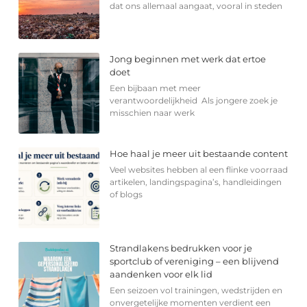
dat ons allemaal aangaat, vooral in steden
Jong beginnen met werk dat ertoe
doet
Een bijbaan met meer
verantwoordelijkheid Als jongere zoek je
misschien naar werk
Hoe haal je meer uit bestaande content
Veel websites hebben al een flinke voorraad
artikelen, landingspagina’s, handleidingen
of blogs
Strandlakens bedrukken voor je
sportclub of vereniging – een blijvend
aandenken voor elk lid
Een seizoen vol trainingen, wedstrijden en
onvergetelijke momenten verdient een