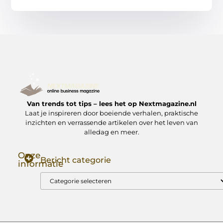
Van trends tot tips – lees het op Nextmagazine.nl
Laat je inspireren door boeiende verhalen, praktische
inzichten en verrassende artikelen over het leven van
alledag en meer.
Onze
Bericht categorie
informatie
Goede Backlinks: Jouw Sleutel tot Hogere Google Rankings
Manieren om Geld te Verdienen met Mijn Website: Zo Zet Jij Je Website om in een Inkomstenbron